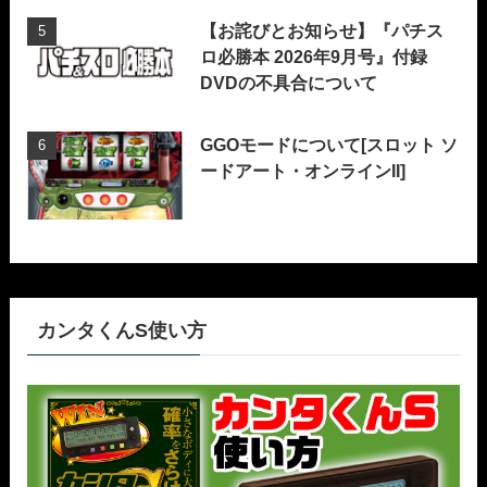
【お詫びとお知らせ】『パチス
ロ必勝本 2026年9月号』付録
DVDの不具合について
GGOモードについて[スロット ソ
ードアート・オンラインII]
カンタくんS使い方