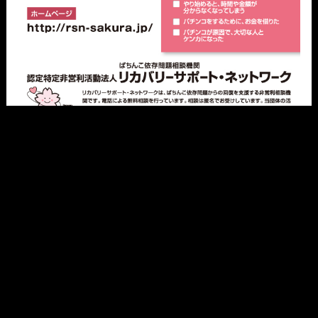
機種一覧
動画
ライター一覧
必勝本WEB-TVショッピング
導入日情報
業界ニュース