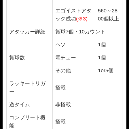
エゴイストアタ
560～28
ック成功
(※3)
00個以上
アタッカー詳細
賞球7個・10カウント
ヘソ
1個
賞球数
電チュー
1個
その他
1or5個
ラッキートリガ
搭載
ー
遊タイム
非搭載
コンプリート機
搭載
能