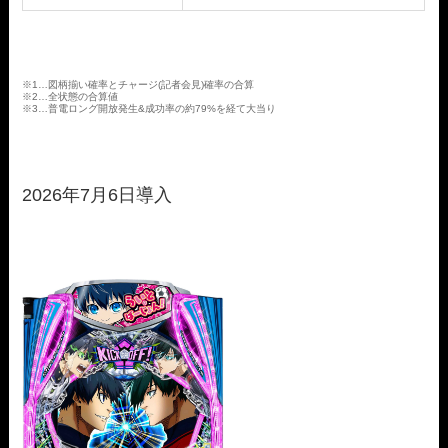
※1…図柄揃い確率とチャージ(記者会見)確率の合算
※2…全状態の合算値
※3…普電ロング開放発生&成功率の約79%を経て大当り
2026年7月6日導入