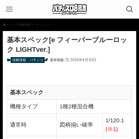
ホーム
攻略情報
パチンコ
基本スペック[e フィーバーブルーロッ
ク LIGHTver.]
2026年6月30日
攻略情報
パチンコ
基本情報
基本スペック
機種タイプ
1種2種混合機
1/120.1
通常時
図柄揃い確率
(※1)