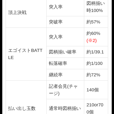
図柄揃い
突入率
時100%
頂上決戦
突破率
約57%
約60%
突入率
(※2)
エゴイストBATT
図柄揃い確率
約1/39.1
LE
転落確率
約1/100
継続率
約72%
記者会見(チャ
140個
ージ)
210or70
払い出し玉数
通常時図柄揃い
0個