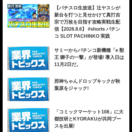
【パチスロ生放送】辻ヤスシが
新台を打つと見せかけて真打吉
宗で万枚を目指す攻略実戦生配
信【2026.8.6】 #shorts パチン
コ SLOT PACHINKO 実践
サミーからパチンコ新機種「e 獣
王 獅子の一撃」が登場! 導入日は
11月2日だ。
邪神ちゃんドロップキックが秋
葉原をジャック!
「コミックマーケット108」に大
都技研とKYORAKUが共同ブー
スを出展!