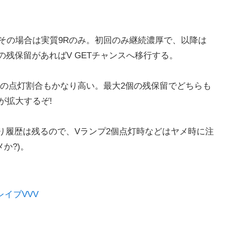
その場合は実質9Rのみ。初回のみ継続濃厚で、以降は
の残保留があればV GETチャンスへ移行する。
、Wの点灯割合もかなり高い。最大2個の残保留でどちらも
が拡大するぞ!
当り履歴は残るので、Vランプ2個点灯時などはヤメ時に注
か?)。
ブレイブVVV