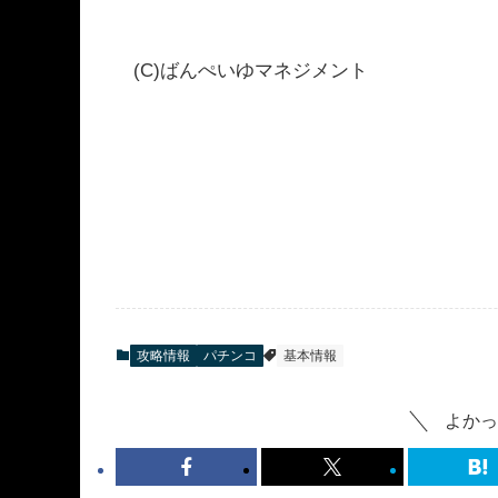
(C)ばんぺいゆマネジメント
攻略情報
パチンコ
基本情報
よかっ