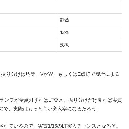
割合
42%
58%
、振り分けは均等。VかW、もしくはE点灯で履歴による
Vランプが全点灯すればLT突入。振り分けだけ見れば実質
するので、実際はもっと高い突入率になるだろう。
れているので、実質1/16のLT突入チャンスとなるぞ。