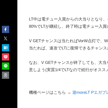
LT中は電チュー入賞からの大当りとなり、
80%でLTが継続し、終了時は電チュー入賞
V GETチャンスは当たればVorW点灯で
当たれば、速攻でLTに復帰できるチャンス
なお、V GETチャンスが終了しても、大
意しよう(実質1/4でLTなので続行がオススメ
機種ページはこちら →
遊moreLT Pエガ