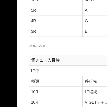
5R
A
4R
G
3R
E
※1R目はV入賞
電チュー入賞時
LT中
種類
移行先
10R
LT継続
10R
V GETチャ