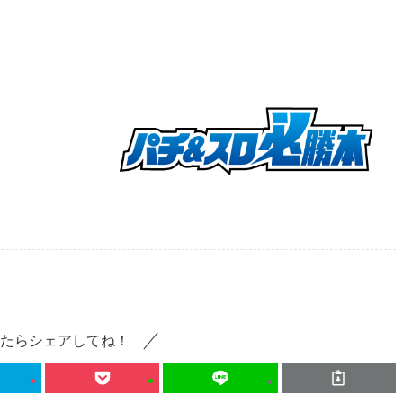
たらシェアしてね！