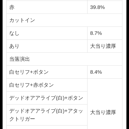
赤
39.8%
カットイン
なし
8.7%
あり
大当り濃厚
当落演出
白セリフ+ボタン
8.4%
白セリフ+赤ボタン
デッドオアアライブ(白)+ボタン
デッドオアアライブ(白)+アタッ
大当り濃厚
クトリガー