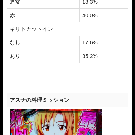
通常
18.3%
赤
40.0%
キリトカットイン
なし
17.6%
あり
35.2%
アスナの料理ミッション