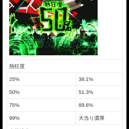
熱狂度
25%
38.1%
50%
51.3%
75%
89.6%
99%
大当り濃厚