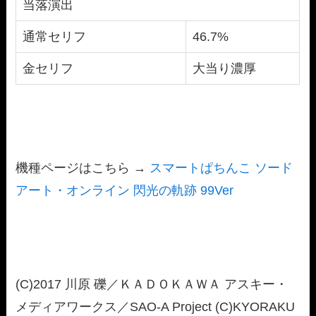
当落演出
通常セリフ
46.7%
金セリフ
大当り濃厚
機種ページはこちら →
スマートぱちんこ ソード
アート・オンライン 閃光の軌跡 99Ver
(C)2017 川原 礫／ＫＡＤＯＫＡＷＡ アスキー・
メディアワークス／SAO-A Project (C)KYORAKU