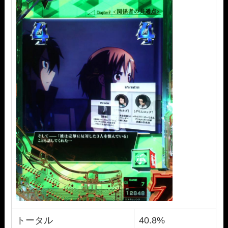
トータル
40.8%