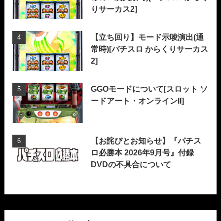
りサーカス2]
【立ち回り】モード示唆演出(通
常時)[パチスロ からくりサーカス
2]
GGOモードについて[スロット ソ
ードアート・オンラインII]
【お詫びとお知らせ】『パチス
ロ必勝本 2026年9月号』付録
DVDの不具合について