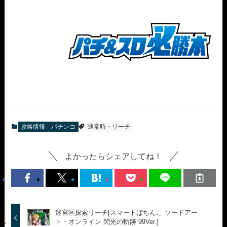
攻略情報
パチンコ
通常時・リーチ
よかったらシェアしてね！
迷宮区探索リーチ[スマートぱちんこ ソードアー
ト・オンライン 閃光の軌跡 99Ver.]