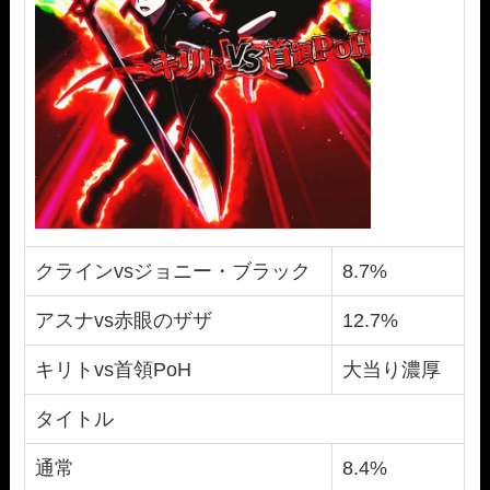
クラインvsジョニー・ブラック
8.7%
アスナvs赤眼のザザ
12.7%
キリトvs首領PoH
大当り濃厚
タイトル
通常
8.4%