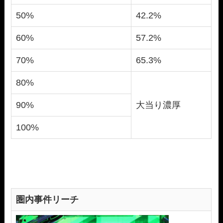
50%
42.2%
60%
57.2%
70%
65.3%
80%
90%
大当り濃厚
100%
圏内事件リーチ