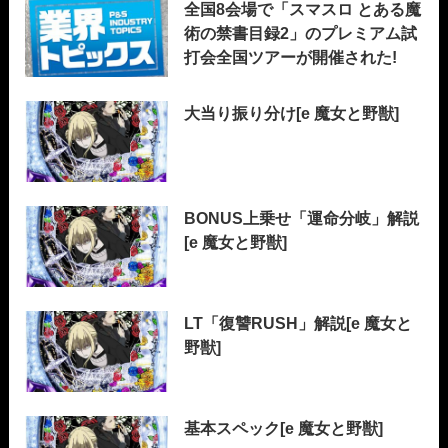
全国8会場で「スマスロ とある魔
術の禁書目録2」のプレミアム試
打会全国ツアーが開催された!
大当り振り分け[e 魔女と野獣]
BONUS上乗せ「運命分岐」解説
[e 魔女と野獣]
LT「復讐RUSH」解説[e 魔女と
野獣]
基本スペック[e 魔女と野獣]