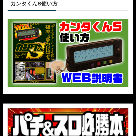
カンタくんS使い方