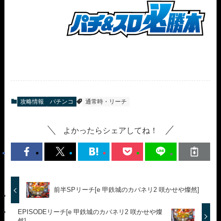
攻略情報
パチンコ
通常時・リーチ
よかったらシェアしてね！
前半SPリーチ[e 甲鉄城のカバネリ2 咲かせや燦然]
EPISODEリーチ[e 甲鉄城のカバネリ2 咲かせや燦
然]