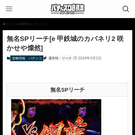
ホーム
攻略情報
パチンコ
無名SPリーチ[e 甲鉄城のカバネリ2 咲
かせや燦然]
2026年3月2日
攻略情報
パチンコ
通常時・リーチ
無名SPリーチ