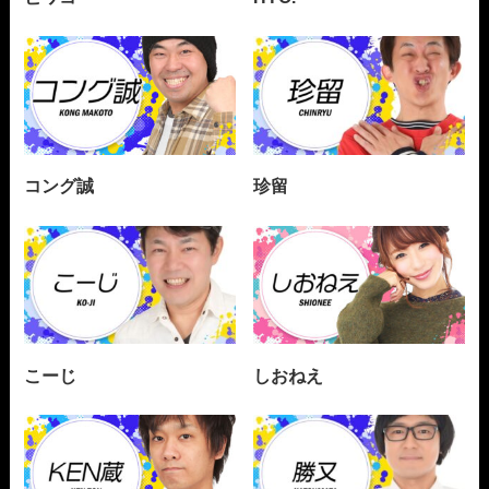
コング誠
珍留
こーじ
しおねえ