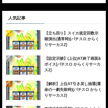
人気記事
【立ち回り】スイカ規定回数示
唆演出(通常時)[パチスロ からく
りサーカス2]
【設定示唆】(上位)AT終了画面&
ボイス[パチスロ からくりサーカ
ス2]
【解析】上位AT引き戻し抽選(運
命の一劇失敗時)[パチスロ からく
りサーカス2]