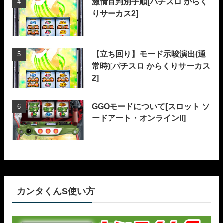
激情目判別手順[パチスロ からく
りサーカス2]
【立ち回り】モード示唆演出(通
常時)[パチスロ からくりサーカス
2]
GGOモードについて[スロット ソ
ードアート・オンラインII]
カンタくんS使い方