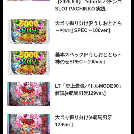
【2026.8.9】 #shorts パチンコ
SLOT PACHINKO 実践
大当り振り分け[Pうしおととら
～神のせSPEC～100ver.]
基本スペック[Pうしおととら～
神のせSPEC～100ver.]
LT「史上最強バトルMODE90」
解説[e範馬刃牙129ver.]
大当り振り分け[e範馬刃牙
129ver.]