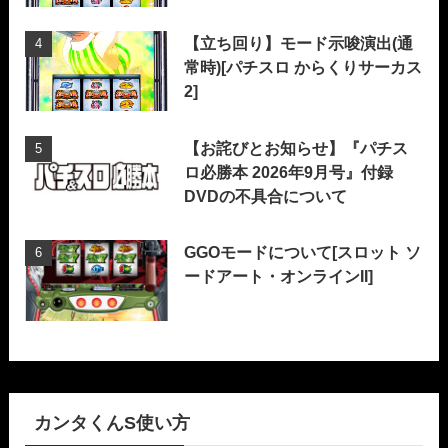
【立ち回り】モード示唆演出(通
常時)[パチスロ からくりサーカス
2]
【お詫びとお知らせ】『パチス
ロ必勝本 2026年9月号』付録
DVDの不具合について
GGOモードについて[スロット ソ
ードアート・オンラインII]
カンタくんS使い方