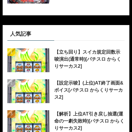
人気記事
【立ち回り】スイカ規定回数示
唆演出(通常時)[パチスロ からく
りサーカス2]
【設定示唆】(上位)AT終了画面&
ボイス[パチスロ からくりサーカ
ス2]
【解析】上位AT引き戻し抽選(運
命の一劇失敗時)[パチスロ からく
りサーカス2]