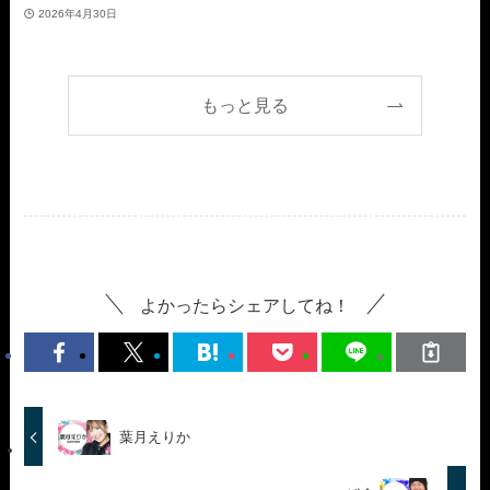
2026年4月30日
もっと見る
よかったらシェアしてね！
葉月えりか