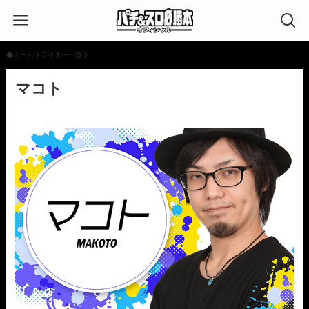
ホーム
ライター一覧
マコト