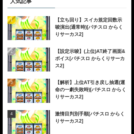
人気記事
【立ち回り】スイカ規定回数示
唆演出(通常時)[パチスロ からく
りサーカス2]
【設定示唆】(上位)AT終了画面&
ボイス[パチスロ からくりサーカ
ス2]
【解析】上位AT引き戻し抽選(運
命の一劇失敗時)[パチスロ からく
りサーカス2]
激情目判別手順[パチスロ からく
りサーカス2]