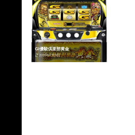
GI優駿倶楽部黄金
2026年7月9日