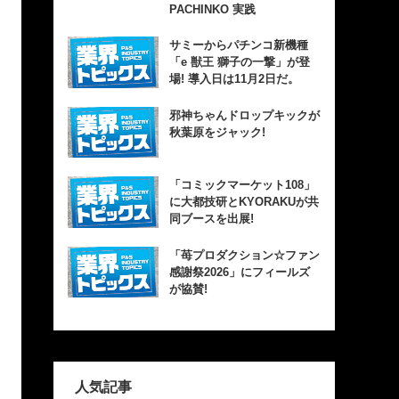
PACHINKO 実践
サミーからパチンコ新機種
「e 獣王 獅子の一撃」が登
場! 導入日は11月2日だ。
邪神ちゃんドロップキックが
秋葉原をジャック!
「コミックマーケット108」
に大都技研とKYORAKUが共
同ブースを出展!
「苺プロダクション☆ファン
感謝祭2026」にフィールズ
が協賛!
人気記事