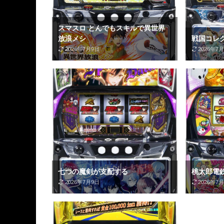
スマスロ とんでもスキルで異世界
放浪メシ
戦国コレ
2026年7月9日
2026年7
七つの魔剣が支配する
桃太郎電鉄
2026年7月9日
2026年7