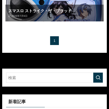
スマスロ ストライク・ザ・ブラッド
2026年7月9日
1
新着記事