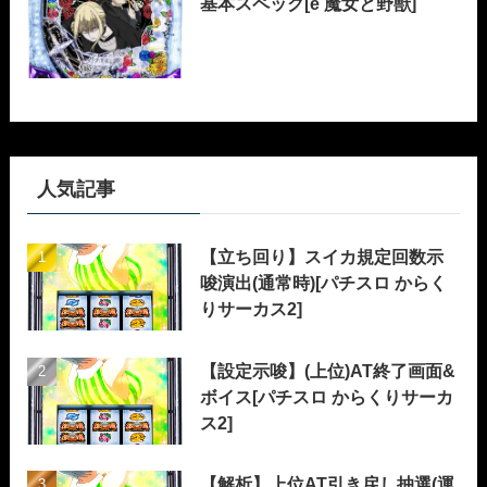
基本スペック[e 魔女と野獣]
人気記事
【立ち回り】スイカ規定回数示
唆演出(通常時)[パチスロ からく
りサーカス2]
【設定示唆】(上位)AT終了画面&
ボイス[パチスロ からくりサーカ
ス2]
【解析】上位AT引き戻し抽選(運