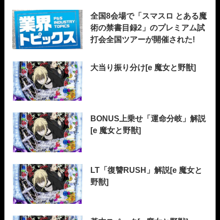
全国8会場で「スマスロ とある魔
術の禁書目録2」のプレミアム試
打会全国ツアーが開催された!
大当り振り分け[e 魔女と野獣]
BONUS上乗せ「運命分岐」解説
[e 魔女と野獣]
LT「復讐RUSH」解説[e 魔女と
野獣]