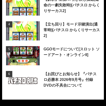
命の一劇失敗時)[パチスロ からく
りサーカス2]
【立ち回り】モード示唆演出(通
常時)[パチスロ からくりサーカス
2]
GGOモードについて[スロット ソ
ードアート・オンラインII]
【お詫びとお知らせ】『パチス
ロ必勝本 2026年9月号』付録
DVDの不具合について