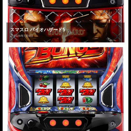
スマスロ バイオハザード5
2026年7月9日