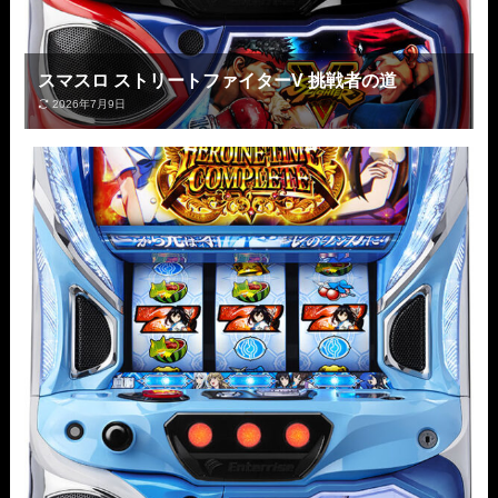
スマスロ ストリートファイターV 挑戦者の道
2026年7月9日