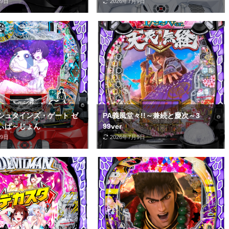
月9日
2026年7月9日
シュタインズ・ゲート ゼ
PA義風堂々!!～兼続と慶次～3
しぃば～じょん
99ver
月9日
2026年7月9日