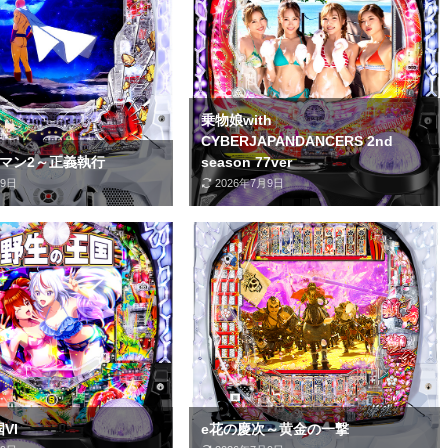
乗物娘with
CYBERJAPANDANCERS 2nd
ンマン2～正義執行
season 77ver
月9日
2026年7月9日
VI
e花の慶次～黄金の一撃