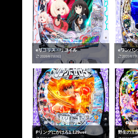
eリコリス・リコイル
eワンパ
2026年7月9日
2026年7
Pリングにかけろ1 129ver
野生の王国