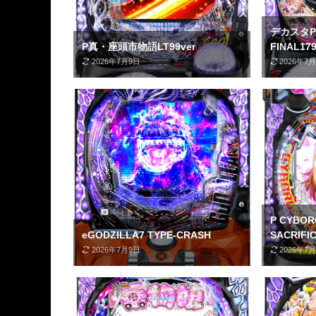
デカスタP
P真・座頭市物語LT99ver
FINAL179
2026年7月9日
2026年7
P CYBOR
eGODZILLA7 TYPE-CRASH
SACRIFIC
2026年7月9日
2026年7