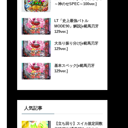
～神のせSPEC～100ver.]
LT「史上最強バトル
MODE90」解説[e範馬刃牙
129ver.]
大当り振り分け[e範馬刃牙
129ver.]
基本スペック[e範馬刃牙
129ver.]
人気記事
【立ち回り】スイカ規定回数