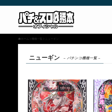
ホーム
機種一覧
ニューギン
ニューギン
– パチンコ機種一覧 –