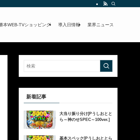
勝本WEB-TVショッピング
導入日情報
業界ニュース
新着記事
大当り振り分け[Pうしおとと
ら～神のせSPEC～100ver.]
基本スペック[Pうしおととら