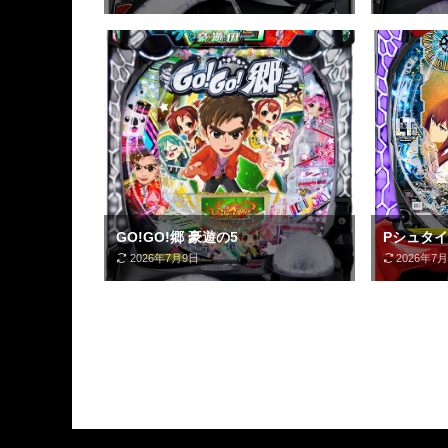
GO!GO!郷 豪遊の5
Pシュタイ
2026年7月9日
2026年7