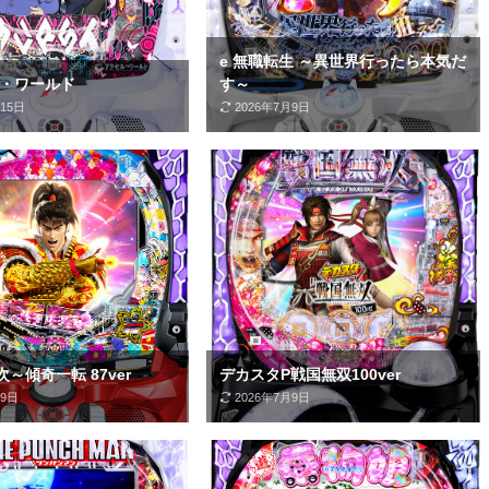
e 無職転生 ～異世界行ったら本気だ
ル・ワールド
す～
月15日
2026年7月9日
～傾奇一転 87ver
デカスタP戦国無双100ver
月9日
2026年7月9日