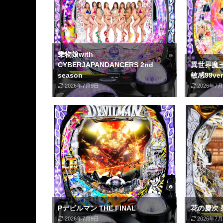
乗物娘with
CYBERJAPANDANCERS 2nd
異世界魔
season
敏感99ver
2026年7月9日
2026年7
Pデビルマン THE FINAL
花の慶次 裂
2026年7月9日
2026年7