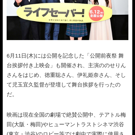
6月11日(木)には公開を記念した「公開前夜祭 舞
台挨拶付き上映会」も開催され、主演ののせりん
さんをはじめ、徳重聡さん、伊礼姫奈さん、そし
て児玉宜久監督が登壇して舞台挨拶を行ったの
だ。
映画は現在全国の劇場で絶賛公開中、テアトル梅
田(大阪・梅田)やヒューマントラストシネマ渋谷
(東京・渋谷)のロビー等では劇中で実際に使用さ