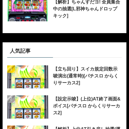
【解析】ちゃんすだヨ! 全員集合
中の抽選[L邪神ちゃんドロップ
キック]
人気記事
【立ち回り】スイカ規定回数示
唆演出(通常時)[パチスロ からく
りサーカス2]
【設定示唆】(上位)AT終了画面&
ボイス[パチスロ からくりサーカ
ス2]