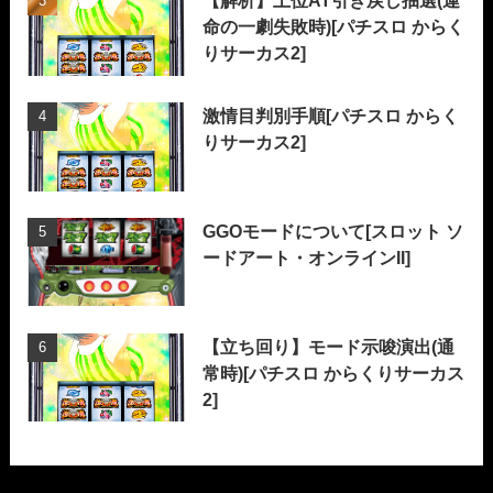
【解析】上位AT引き戻し抽選(運
命の一劇失敗時)[パチスロ からく
りサーカス2]
激情目判別手順[パチスロ からく
りサーカス2]
GGOモードについて[スロット ソ
ードアート・オンラインII]
【立ち回り】モード示唆演出(通
常時)[パチスロ からくりサーカス
2]