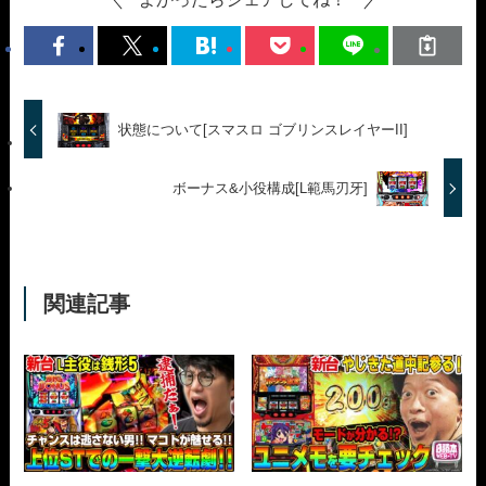
状態について[スマスロ ゴブリンスレイヤーII]
ボーナス&小役構成[L範馬刃牙]
関連記事