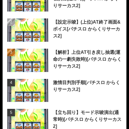
りサーカス2]
【設定示唆】(上位)AT終了画面&
ボイス[パチスロ からくりサーカ
ス2]
【解析】上位AT引き戻し抽選(運
命の一劇失敗時)[パチスロ からく
りサーカス2]
激情目判別手順[パチスロ からく
りサーカス2]
【立ち回り】モード示唆演出(通
常時)[パチスロ からくりサーカス
2]