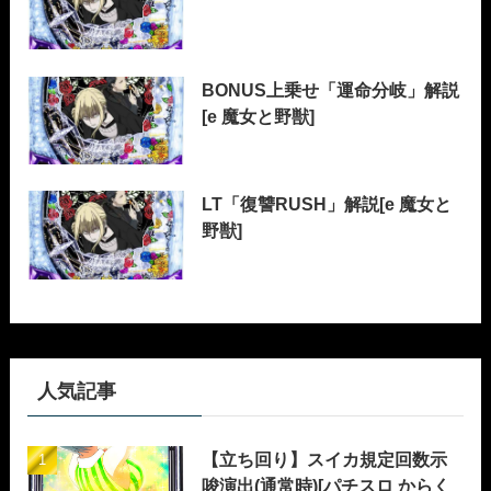
BONUS上乗せ「運命分岐」解説
[e 魔女と野獣]
LT「復讐RUSH」解説[e 魔女と
野獣]
人気記事
【立ち回り】スイカ規定回数示
唆演出(通常時)[パチスロ からく