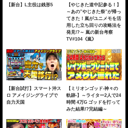
【新台】L主役は銭形5
【やじきた道中記参る！】
～あの”やじきた祭”が帰っ
てきた！嵐がユニメモを活
用した立ち回りの攻略法を
発見!?～ 嵐の新台考察
TV#104《嵐》
【新台試打】スマート沖ス
【ミリオンゴッド-神々の
ロ アメイジングライブで
軌跡-】～ライター2人で24
自力天国
時間 4万G ゴッドを打って
みた結果!?完結編～