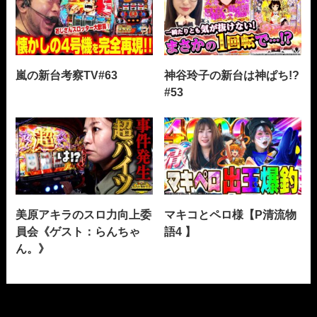
嵐の新台考察TV#63
神谷玲子の新台は神ぱち!?
#53
美原アキラのスロ力向上委
マキコとペロ様【P清流物
員会《ゲスト：らんちゃ
語4 】
ん。》