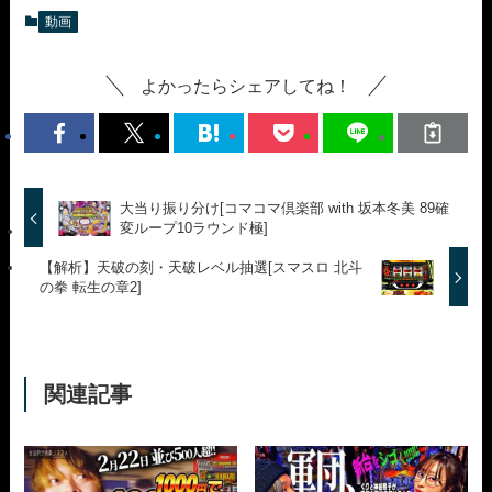
動画
よかったらシェアしてね！
大当り振り分け[コマコマ倶楽部 with 坂本冬美 89確
変ループ10ラウンド極]
【解析】天破の刻・天破レベル抽選[スマスロ 北斗
の拳 転生の章2]
関連記事