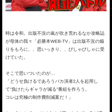
時は令和。出版不況の嵐が吹き荒れるなか攻略誌
が母体の我々「必勝本WEB-TV」は出版不況の煽
りをもろに、、思いっきり、、びしゃびしゃに受
けていた。
そこで思いついたのが…
「どうせ負けるであろうバカ演者2人を起用し
て”負けたらギャラが減る”番組を作ろう。
コレは究極の制作費削減案だ！」