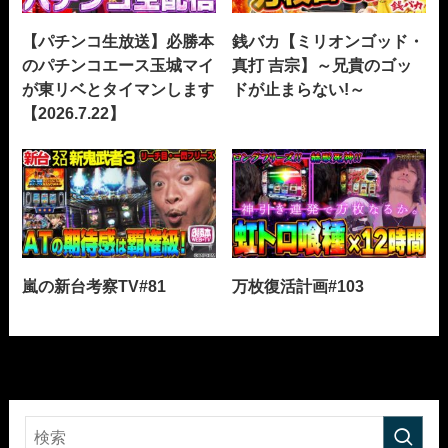
【パチンコ生放送】必勝本
銭バカ【ミリオンゴッド・
のパチンコエース玉城マイ
真打 吉宗】～兄貴のゴッ
が東リベとタイマンします
ドが止まらない!～
【2026.7.22】
嵐の新台考察TV#81
万枚復活計画#103