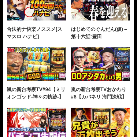
合法的ナ快楽ノススメ[ス
はじめてのぐんだん(仮)～
マスロ ハナビ]
第十六話:豊田
嵐の新台考察TV#94【ミリ
嵐の新台考察TVおかわり
オンゴッド-神々の軌跡-】
#8【カバネリ 海門決戦】