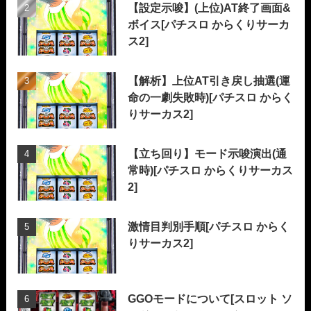
【設定示唆】(上位)AT終了画面&
ボイス[パチスロ からくりサーカ
ス2]
【解析】上位AT引き戻し抽選(運
命の一劇失敗時)[パチスロ からく
りサーカス2]
【立ち回り】モード示唆演出(通
常時)[パチスロ からくりサーカス
2]
激情目判別手順[パチスロ からく
りサーカス2]
GGOモードについて[スロット ソ