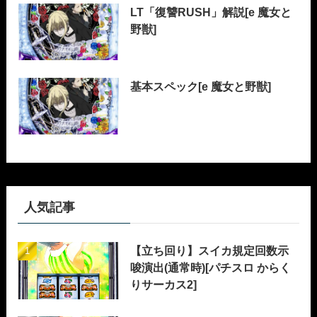
LT「復讐RUSH」解説[e 魔女と
野獣]
基本スペック[e 魔女と野獣]
人気記事
【立ち回り】スイカ規定回数示
唆演出(通常時)[パチスロ からく
りサーカス2]