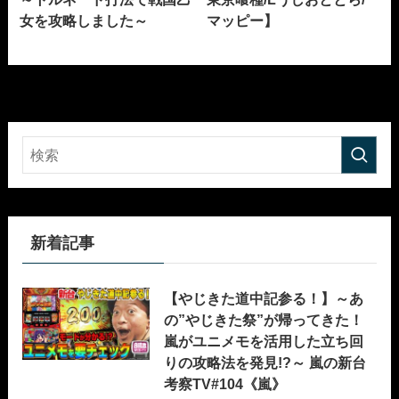
女を攻略しました～
マッピー】
新着記事
【やじきた道中記参る！】～あ
の”やじきた祭”が帰ってきた！
嵐がユニメモを活用した立ち回
りの攻略法を発見!?～ 嵐の新台
考察TV#104《嵐》