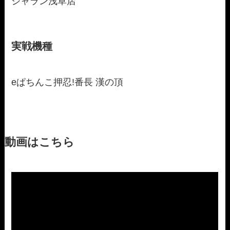
ジャラン浅草店
実戦機種
eぱちんこ押忍!番長 漢の頂
動画はこちら