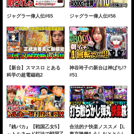
ジャグラー偉人伝#65
ジャグラー偉人伝#56
【新台】スマスロ とある
神谷玲子の新台は神ぱち!?
科学の超電磁砲2
#51
『銭バカ』【戦国乙女5】
合法的ナ快楽ノススメ【L
～トルネード打法で戦国乙
東京喰種/Lうしおととら/