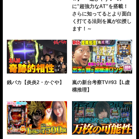
に”超強力なAT”を搭載！
さらに知ってるとより面白
く打てる法則を嵐が伝授し
ます！～
銭バカ【炎炎2・かぐや】
嵐の新台考察TV#93【L虚
構推理】