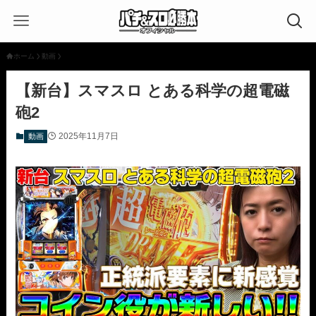
ホーム
動画
【新台】スマスロ とある科学の超電磁
砲2
2025年11月7日
動画