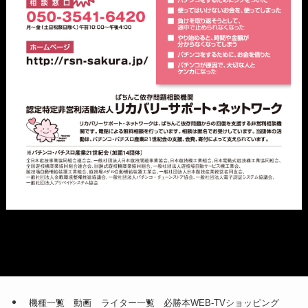
機種一覧
動画
ライター一覧
必勝本WEB-TVショッピング