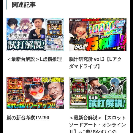
関連記事
＜最新台解説＞L虚構推理
脳汁研究所 vol.3【Lアク
ダマドライブ】
嵐の新台考察TV#90
＜最新台解説＞【スロット
ソードアート・オンライン
Ⅱ】～”遊びやすい”の