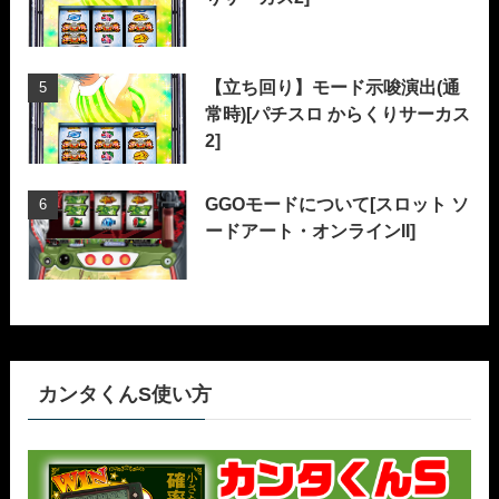
【立ち回り】モード示唆演出(通
常時)[パチスロ からくりサーカス
2]
GGOモードについて[スロット ソ
ードアート・オンラインII]
カンタくんS使い方