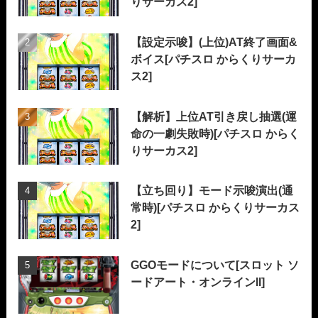
りサーカス2]
【設定示唆】(上位)AT終了画面&
ボイス[パチスロ からくりサーカ
ス2]
【解析】上位AT引き戻し抽選(運
命の一劇失敗時)[パチスロ からく
りサーカス2]
【立ち回り】モード示唆演出(通
常時)[パチスロ からくりサーカス
2]
GGOモードについて[スロット ソ
ードアート・オンラインII]