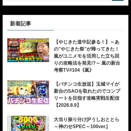
新着記事
【やじきた道中記参る！】～あ
の”やじきた祭”が帰ってきた！
嵐がユニメモを活用した立ち回
りの攻略法を発見!?～ 嵐の新台
考察TV#104《嵐》
【パチンコ生放送】玉城マイが
新台のSAOを取れたのでコンプ
リートを目指す攻略実戦生配信
【2026.8.9】
大当り振り分け[Pうしおととら
～神のせSPEC～100ver.]