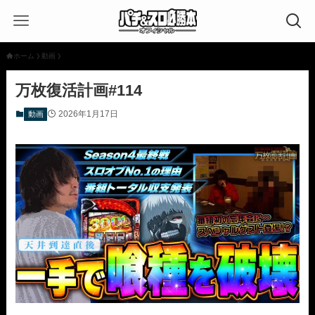
ホーム
動画
万枚復活計画#114
2026年1月17日
動画