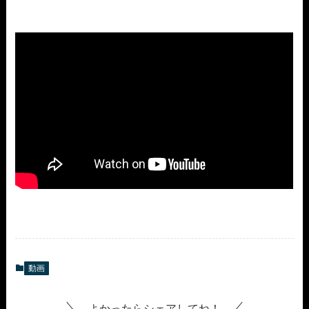
動画
よかったらシェアしてね！