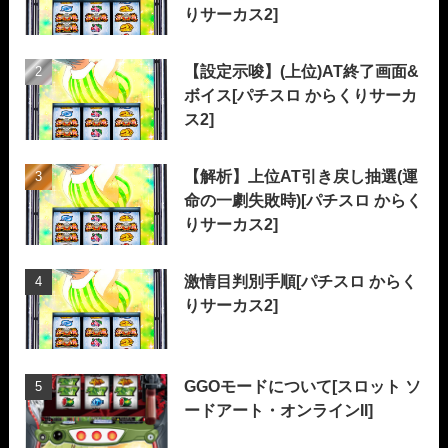
りサーカス2]
【設定示唆】(上位)AT終了画面&
ボイス[パチスロ からくりサーカ
ス2]
【解析】上位AT引き戻し抽選(運
命の一劇失敗時)[パチスロ からく
りサーカス2]
激情目判別手順[パチスロ からく
りサーカス2]
GGOモードについて[スロット ソ
ードアート・オンラインII]