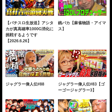
【パチスロ生放送】アシタ
銭バカ【麻雀物語・アイマ
カが真高確率1000G消化に
ス】
挑戦するようです
【2026.6.26】
ジャグラー偉人伝#88
ジャグラー偉人伝#83【ゴ
ーゴージャグラー3】