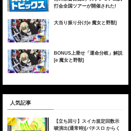
打会全国ツアーが開催された!
大当り振り分け[e 魔女と野獣]
BONUS上乗せ「運命分岐」解説
[e 魔女と野獣]
人気記事
【立ち回り】スイカ規定回数示
唆演出(通常時)[パチスロ からく