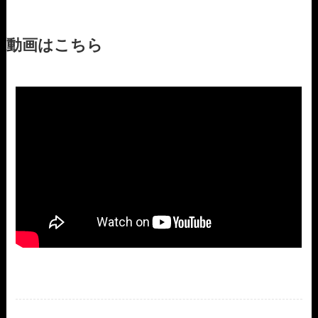
動画はこちら