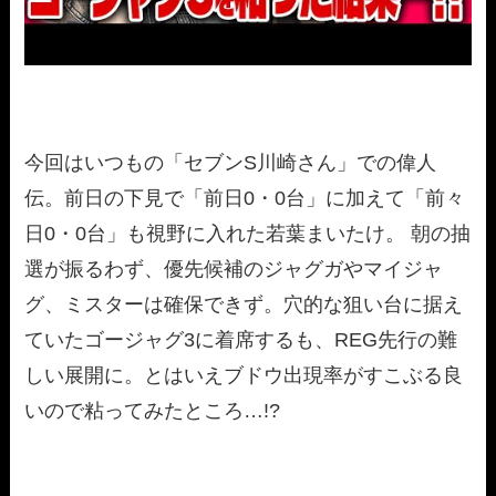
今回はいつもの「セブンS川崎さん」での偉人
伝。前日の下見で「前日0・0台」に加えて「前々
日0・0台」も視野に入れた若葉まいたけ。 朝の抽
選が振るわず、優先候補のジャグガやマイジャ
グ、ミスターは確保できず。穴的な狙い台に据え
ていたゴージャグ3に着席するも、REG先行の難
しい展開に。とはいえブドウ出現率がすこぶる良
いので粘ってみたところ…!?