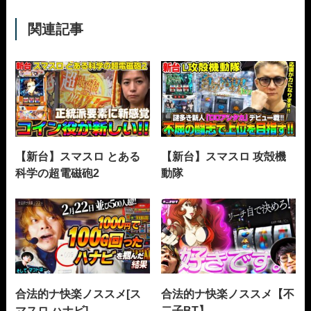
関連記事
【新台】スマスロ とある
【新台】スマスロ 攻殻機
科学の超電磁砲2
動隊
合法的ナ快楽ノススメ[ス
合法的ナ快楽ノススメ【不
マスロ ハナビ]
二子BT】