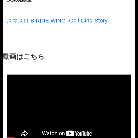
スマスロ BIRDIE WING -Golf Girls’ Story-
動画はこちら