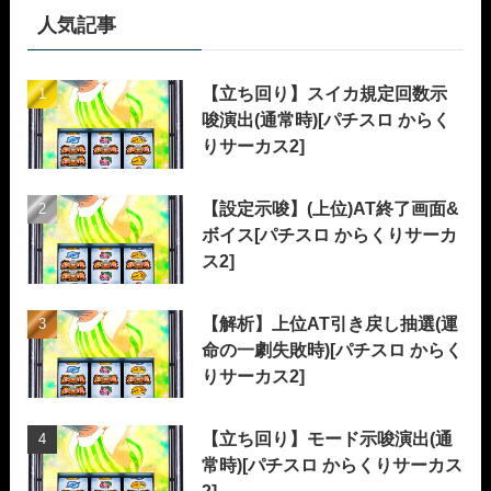
人気記事
【立ち回り】スイカ規定回数示
唆演出(通常時)[パチスロ からく
りサーカス2]
【設定示唆】(上位)AT終了画面&
ボイス[パチスロ からくりサーカ
ス2]
【解析】上位AT引き戻し抽選(運
命の一劇失敗時)[パチスロ からく
りサーカス2]
【立ち回り】モード示唆演出(通
常時)[パチスロ からくりサーカス
2]