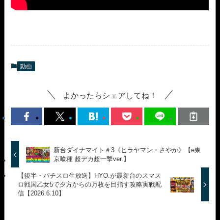
動画
よかったらシェアしてね！
新台ダイナマイト＃3《ヒラヤマン・さやか》【e東
京喰種 超デカ超一撃ver.】
【後半・パチスロ生放送】HYO.が最新台のスマス
ロ戦国乙女5で夕方からの万枚を目指す攻略実戦配
信【2026.6.10】