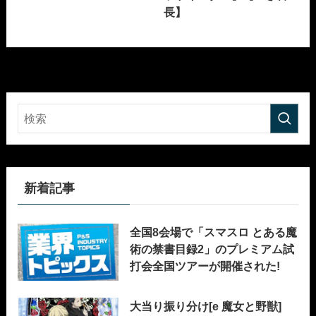
長】
新着記事
全国8会場で「スマスロ とある魔
術の禁書目録2」のプレミアム試
打会全国ツアーが開催された!
大当り振り分け[e 魔女と野獣]