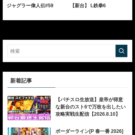
ジャグラー偉人伝#59
【新台】 L鉄拳6
新着記事
【パチスロ生放送】皇帝が得意
な新台のスト6で万枚を出したい
攻略実戦生配信【2026.8.10】
ボーダーライン[P 春一番 2026]