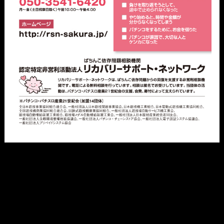
機種一覧
動画
ライター一覧
必勝本WEB-TVショッピング
導入日情報
業界ニュース