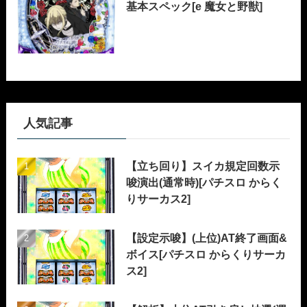
基本スペック[e 魔女と野獣]
人気記事
【立ち回り】スイカ規定回数示
唆演出(通常時)[パチスロ からく
りサーカス2]
【設定示唆】(上位)AT終了画面&
ボイス[パチスロ からくりサーカ
ス2]