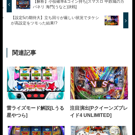
【解析】小役確率&コイン持ち[スマスロ 甲鉄城のカ
バネリ 海門(うなと)決戦]
【設定5の期待大】立ち回りが厳しい状況でタケシ
が高設定をツモった結果!?
関連記事
雷ライズモード解説[Lうる
注目演出[Pクイーンズブレ
星やつら]
イド4 UNLIMITED]