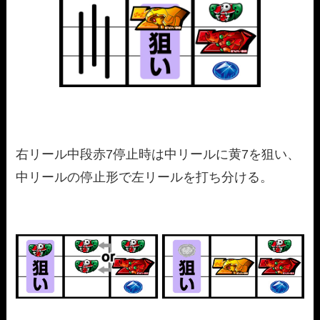
右リール中段赤7停止時は中リールに黄7を狙い、
中リールの停止形で左リールを打ち分ける。