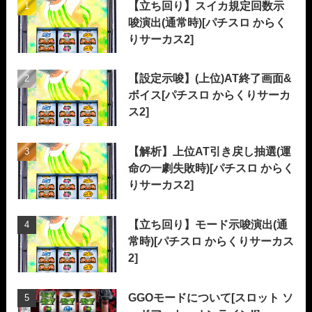
【立ち回り】スイカ規定回数示
唆演出(通常時)[パチスロ からく
りサーカス2]
【設定示唆】(上位)AT終了画面&
ボイス[パチスロ からくりサーカ
ス2]
【解析】上位AT引き戻し抽選(運
命の一劇失敗時)[パチスロ からく
りサーカス2]
【立ち回り】モード示唆演出(通
常時)[パチスロ からくりサーカス
2]
GGOモードについて[スロット ソ