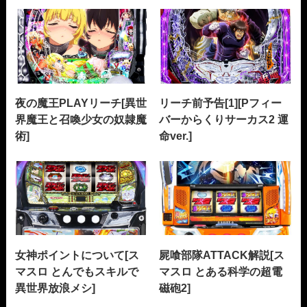
夜の魔王PLAYリーチ[異世
リーチ前予告[1][Pフィー
界魔王と召喚少女の奴隷魔
バーからくりサーカス2 運
術]
命ver.]
女神ポイントについて[ス
屍喰部隊ATTACK解説[ス
マスロ とんでもスキルで
マスロ とある科学の超電
異世界放浪メシ]
磁砲2]