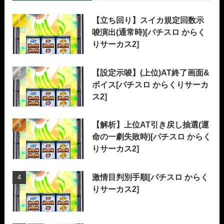
【立ち回り】スイカ規定回数示
唆演出(通常時)[パチスロ からく
りサーカス2]
【設定示唆】(上位)AT終了画面&
ボイス[パチスロ からくりサーカ
ス2]
【解析】上位AT引き戻し抽選(運
命の一劇失敗時)[パチスロ からく
りサーカス2]
激情目判別手順[パチスロ からく
りサーカス2]