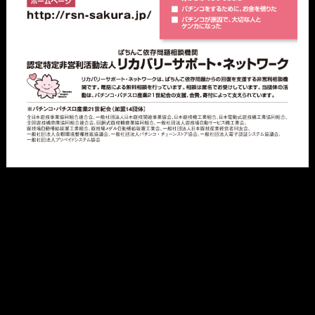
機種一覧
動画
ライター一覧
必勝本WEB-TVショッピング
導入日情報
業界ニュース
©
TATSUMI PUBLISHING CO.,LTD.