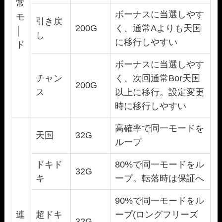
常
ボーナスに当選しやす
モ
引き戻
200G
く、通常Aよりも天国
│
し
に移行しやすい
ド
ボーナスに当選しやす
チャン
く、次回通常Bor天国
200G
ス
以上に移行。設定変更
時に移行しやすい
高確率で同一モードを
天国
32G
ループ
ドキド
80%で同一モードをル
32G
キ
ープ。転落時は保証へ
90%で同一モードをル
連
超ドキ
ープ(ロングフリーズ
32G