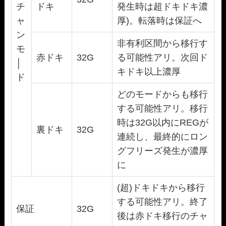
チ
ドキ
発生時は超ドキドキ濃
ャ
厚)。転落時は保証へ
ン
非有利区間から移行す
モ
赤ドキ
32G
る可能性アリ。次回ド
│
キドキ以上濃厚
ド
どのモードからも移行
する可能性アリ。移行
時は32G以内にREGが
裏ドキ
32G
連続し、最終的にロン
グフリーズ発生が濃厚
に
(超)ドキドキから移行
する可能性アリ。終了
保証
32G
後は赤ドキ移行のチャ