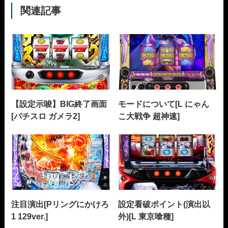
関連記事
【設定示唆】BIG終了画面
モードについて[L にゃん
[パチスロ ガメラ2]
こ大戦争 超神速]
注目演出[Pリングにかけろ
設定看破ポイント(演出以
1 129ver.]
外)[L 東京喰種]