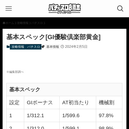
ホーム
攻略情報
パチスロ
基本スペック[GI優駿倶楽部黄金]
2024年2月5日
攻略情報
パチスロ
基本情報
※編集部調べ
基本スペック
設定
GIボーナス
AT初当たり
機械割
1
1/312.1
1/599.6
97.8%
2
1/312.0
1/599.1
98.9%