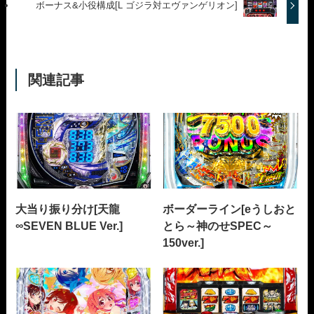
ボーナス&小役構成[L ゴジラ対エヴァンゲリオン]
関連記事
大当り振り分け[天龍
ボーダーライン[eうしおと
∞SEVEN BLUE Ver.]
とら～神のせSPEC～
150ver.]