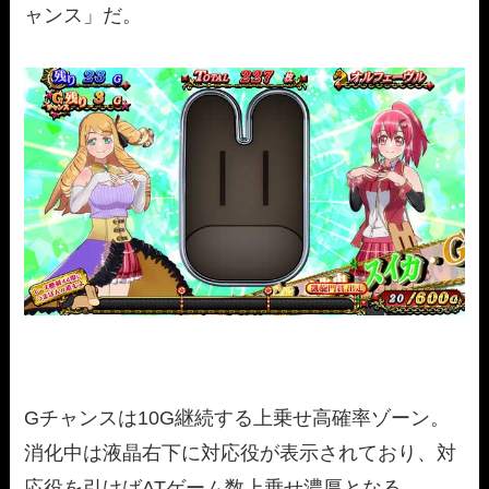
ャンス」だ。
Gチャンスは10G継続する上乗せ高確率ゾーン。
消化中は液晶右下に対応役が表示されており、対
応役を引けばATゲーム数上乗せ濃厚となる。