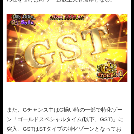
また、Gチャンス中はG揃い時の一部で特化ゾー
ン「ゴールドスペシャルタイム(以下、GST)」に
突入。GSTはSTタイプの特化ゾーンとなってお