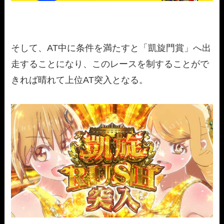
そして、AT中に条件を満たすと「凱旋門賞」へ出
走することになり、このレースを制することがで
きれば晴れて上位AT突入となる。