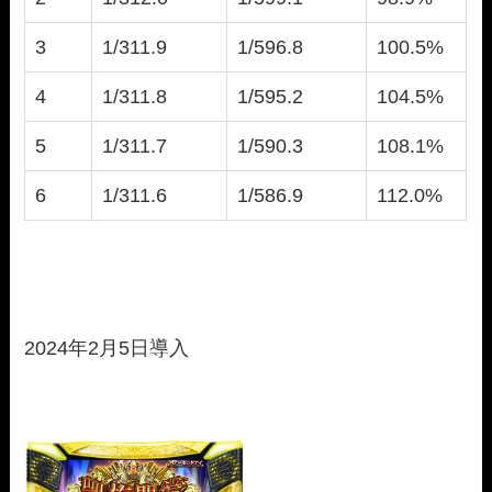
3
1/311.9
1/596.8
100.5%
4
1/311.8
1/595.2
104.5%
5
1/311.7
1/590.3
108.1%
6
1/311.6
1/586.9
112.0%
2024年2月5日導入