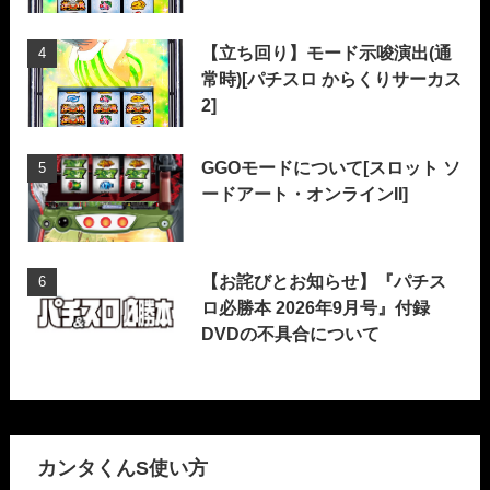
【立ち回り】モード示唆演出(通
常時)[パチスロ からくりサーカス
2]
GGOモードについて[スロット ソ
ードアート・オンラインII]
【お詫びとお知らせ】『パチス
ロ必勝本 2026年9月号』付録
DVDの不具合について
カンタくんS使い方