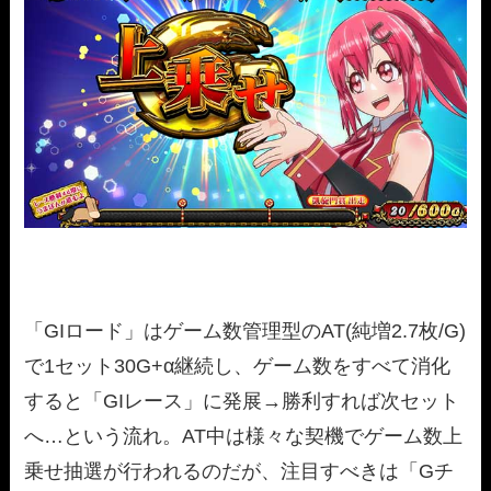
「GIロード」はゲーム数管理型のAT(純増2.7枚/G)
で1セット30G+α継続し、ゲーム数をすべて消化
すると「GIレース」に発展→勝利すれば次セット
へ…という流れ。AT中は様々な契機でゲーム数上
乗せ抽選が行われるのだが、注目すべきは「Gチ