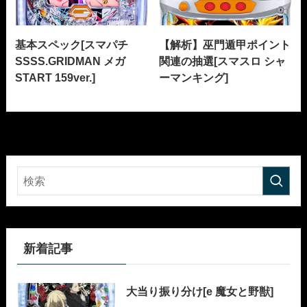
基本スペック[スマパチ
【解析】巫門遁甲ポイント
SSSS.GRIDMAN メガ
関連の抽選[スマスロ シャ
START 159ver.]
ーマンキング]
新着記事
大当り振り分け[e 魔女と野獣]