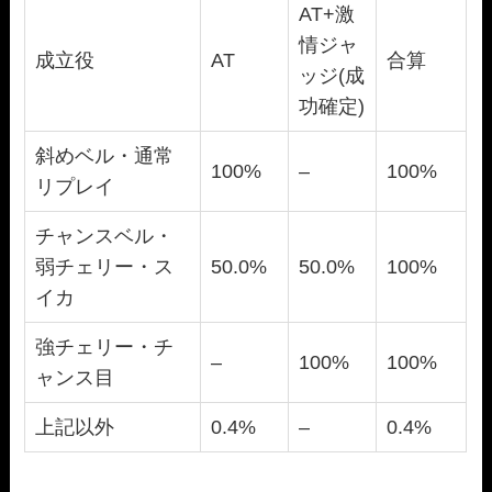
AT+激
情ジャ
成立役
AT
合算
ッジ(成
功確定)
斜めベル・通常
100%
–
100%
リプレイ
チャンスベル・
弱チェリー・ス
50.0%
50.0%
100%
イカ
強チェリー・チ
–
100%
100%
ャンス目
上記以外
0.4%
–
0.4%