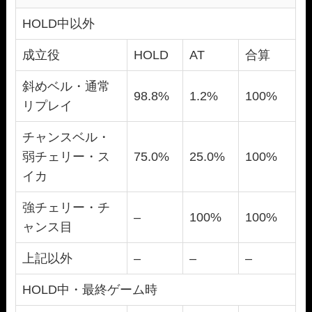
HOLD中以外
成立役
HOLD
AT
合算
斜めベル・通常
98.8%
1.2%
100%
リプレイ
チャンスベル・
弱チェリー・ス
75.0%
25.0%
100%
イカ
強チェリー・チ
–
100%
100%
ャンス目
上記以外
–
–
–
HOLD中・最終ゲーム時