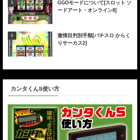
GGOモードについて[スロット ソ
ードアート・オンラインII]
激情目判別手順[パチスロ からく
りサーカス2]
カンタくんS使い方