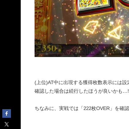
(上位)AT中に出現する獲得枚数表示には
確認した場合は続行したほうが良いかも…!
ちなみに、実戦では「222枚OVER」を確認