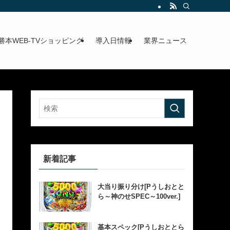
勝本WEB-TVショッピング
導入日情報
業界ニュース
新着記事
大当り振り分け[Pうしおとと
ら～神のせSPEC～100ver.]
基本スペック[Pうしおととら