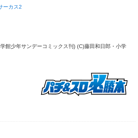
サーカス2
学館少年サンデーコミックス刊) (C)藤田和日郎・小学