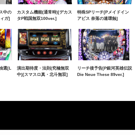
ス中の
カスタム機能(通常時)[デカス
特殊SPリーチ[Pメイドイン
ィガ]
タP戦国無双100ver.]
アビス 奈落の連環蝕]
選[L
演出期待度・法則(究極無双
リーチ後予告[P銀河英雄伝説
中)[スマスロ真・北斗無双]
Die Neue These 89ver.]