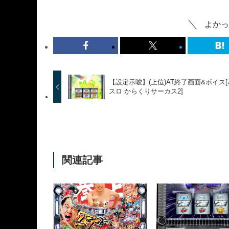
よかっ
【設定示唆】(上位)AT終了画面&ボイス
スロ からくりサーカス2]
関連記事