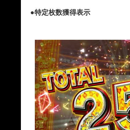
●特定枚数獲得表示