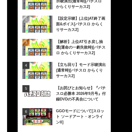
示唆演出(通常時)[パチスロ
からくりサーカス2]
【設定示唆】(上位)AT終了画
面&ボイス[パチスロ からく
りサーカス2]
【解析】上位AT引き戻し抽
選(運命の一劇失敗時)[パチス
ロ からくりサーカス2]
【立ち回り】モード示唆演出
(通常時)[パチスロ からくり
サーカス2]
【お詫びとお知らせ】『パチ
スロ必勝本 2026年9月号』付
録DVDの不具合について
GGOモードについて[スロッ
ト ソードアート・オンライ
ンII]