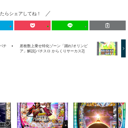
たらシェアしてね！
[パチ
差枚数上乗せ特化ゾーン「踊れ!オリンピ
ア」解説[パチスロ からくりサーカス2]