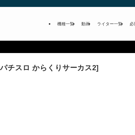
機種一覧
動画
ライター一覧
必
パチスロ からくりサーカス2]