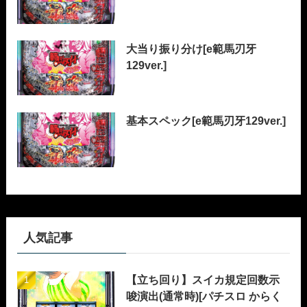
大当り振り分け[e範馬刃牙
129ver.]
基本スペック[e範馬刃牙129ver.]
人気記事
【立ち回り】スイカ規定回数示
唆演出(通常時)[パチスロ からく