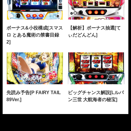
ボーナス&小役構成[スマス
【解析】ボーナス抽選[て
ロ とある魔術の禁書目録
ぃだどんどん]
2]
先読み予告[P FAIRY TAIL
ビッグチャンス解説[Lルパ
89Ver.]
ン三世 大航海者の秘宝]