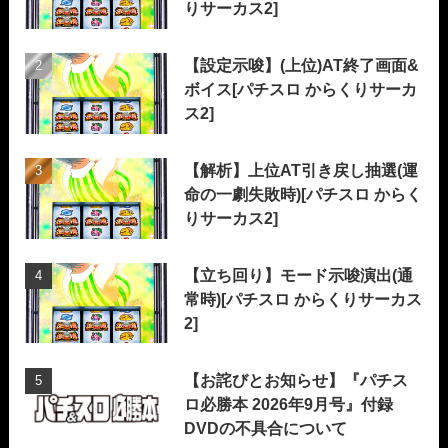
りサーカス2]
【設定示唆】(上位)AT終了画面&
ボイス[パチスロ からくりサーカ
ス2]
【解析】上位AT引き戻し抽選(運
命の一劇失敗時)[パチスロ からく
りサーカス2]
【立ち回り】モード示唆演出(通
常時)[パチスロ からくりサーカス
2]
【お詫びとお知らせ】『パチス
ロ必勝本 2026年9月号』付録
DVDの不具合について