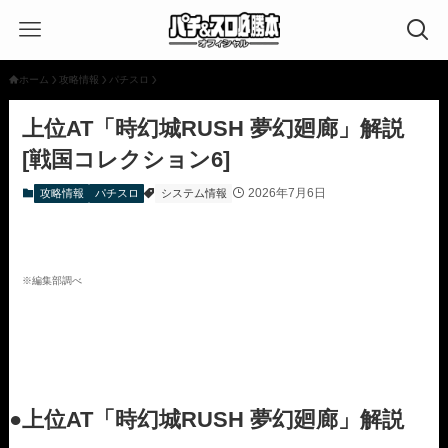
ホーム
攻略情報
パチスロ
上位AT「時幻城RUSH 夢幻廻廊」解説
[戦国コレクション6]
2026年7月6日
攻略情報
パチスロ
システム情報
※編集部調べ
●上位AT「時幻城RUSH 夢幻廻廊」解説