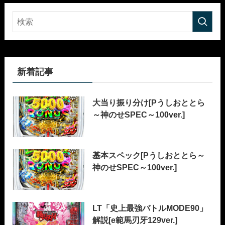
新着記事
大当り振り分け[Pうしおととら
～神のせSPEC～100ver.]
基本スペック[Pうしおととら～
神のせSPEC～100ver.]
LT「史上最強バトルMODE90」
解説[e範馬刃牙129ver.]