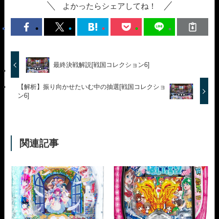
よかったらシェアしてね！
最終決戦解説[戦国コレクション6]
【解析】振り向かせたいむ中の抽選[戦国コレクショ
ン6]
関連記事