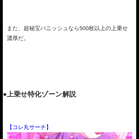
また、超秘宝パニッシュなら500枚以上の上乗せ
濃厚だ。
●上乗せ特化ゾーン解説
【コレ丸サーチ】