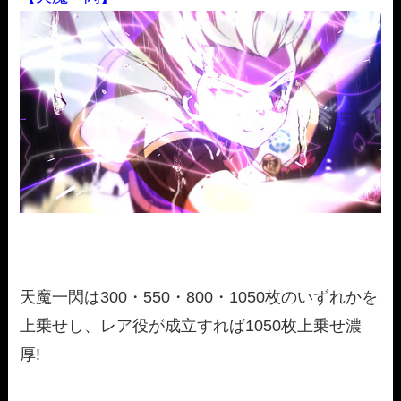
天魔一閃は300・550・800・1050枚のいずれかを
上乗せし、レア役が成立すれば1050枚上乗せ濃
厚!