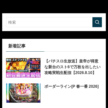
新着記事
【パチスロ生放送】皇帝が得意
な新台のスト6で万枚を出したい
攻略実戦生配信【2026.8.10】
ボーダーライン[P 春一番 2026]