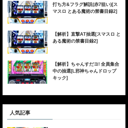
打ち方&フラグ解説(赤7狙い)[ス
マスロ とある魔術の禁書目録2]
【解析】直撃AT抽選[スマスロ と
ある魔術の禁書目録2]
【解析】ちゃんすだヨ! 全員集合
中の抽選[L邪神ちゃんドロップ
キック]
人気記事