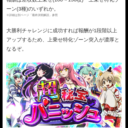
ーン(3種)のいずれか。
※詳細は別ページ「最終決戦解説」参照
大勝利チャレンジに成功すれば報酬が1段階以上
アップするため、上乗せ特化ゾーン突入が濃厚と
なるぞ。