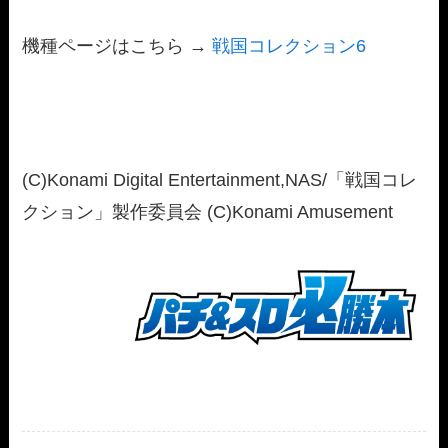
機種ページはこちら →
戦国コレクション6
(C)Konami Digital Entertainment,NAS/「戦国コレ
クション」製作委員会 (C)Konami Amusement