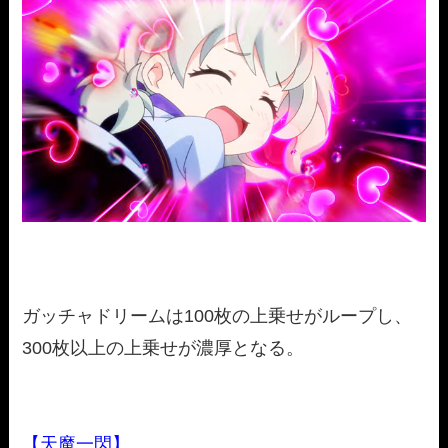
ガッチャドリームは100枚の上乗せがループし、
300枚以上の上乗せが濃厚となる。
【天魔一閃】