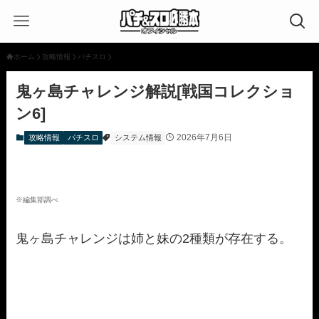
ホーム
攻略情報
パチスロ
鬼ヶ島チャレンジ解説[戦国コレクショ
ン6]
2026年7月6日
攻略情報
パチスロ
システム情報
※編集部調べ
鬼ヶ島チャレンジは姉と妹の2種類が存在する。