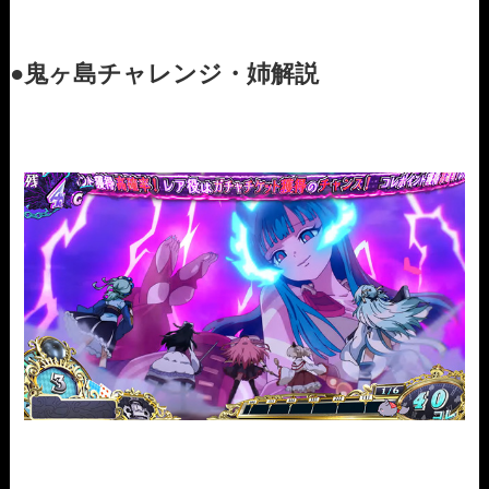
●鬼ヶ島チャレンジ・姉解説