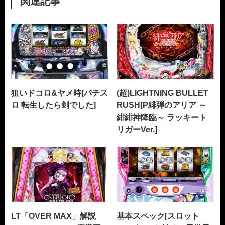
関連記事
狙いドコロ&ヤメ時[パチス
(超)LIGHTNING BULLET
ロ 転生したら剣でした]
RUSH[P緋弾のアリア ～
緋緋神降臨～ ラッキート
リガーVer.]
LT「OVER MAX」解説
基本スペック[スロット