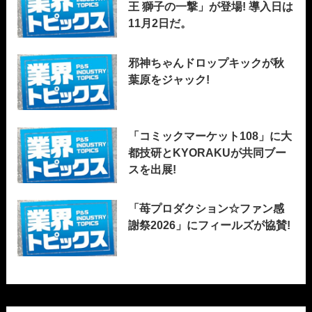
王 獅子の一撃」が登場! 導入日は
11月2日だ。
邪神ちゃんドロップキックが秋
葉原をジャック!
「コミックマーケット108」に大
都技研とKYORAKUが共同ブー
スを出展!
「苺プロダクション☆ファン感
謝祭2026」にフィールズが協賛!