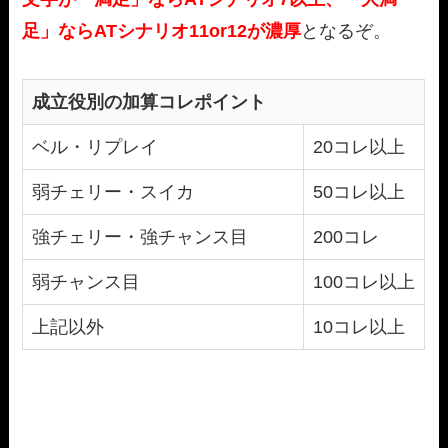
足」ならATシナリオ11or12が濃厚
となるぞ。
成立役別の加算コレポイント
ベル・リプレイ
20コレ以上
弱チェリー・スイカ
50コレ以上
強チェリー・強チャンス目
200コレ
弱チャンス目
100コレ以上
上記以外
10コレ以上