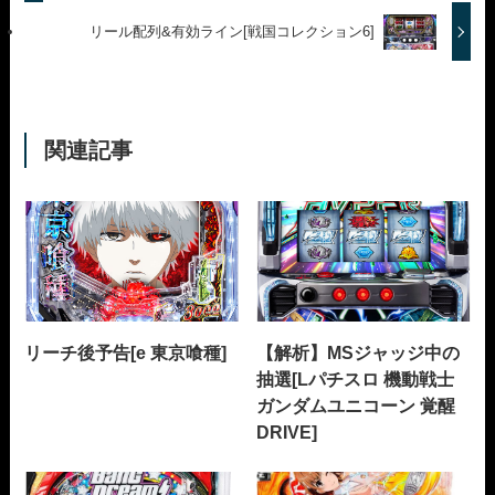
リール配列&有効ライン[戦国コレクション6]
関連記事
リーチ後予告[e 東京喰種]
【解析】MSジャッジ中の
抽選[Lパチスロ 機動戦士
ガンダムユニコーン 覚醒
DRIVE]