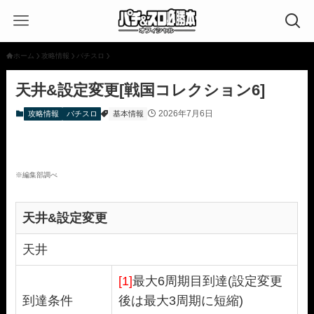
ホーム
攻略情報
パチスロ
天井&設定変更[戦国コレクション6]
2026年7月6日
攻略情報
パチスロ
基本情報
※編集部調べ
天井&設定変更
天井
[1]
最大6周期目到達(設定変更
到達条件
後は最大3周期に短縮)