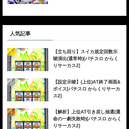
人気記事
【立ち回り】スイカ規定回数示
唆演出(通常時)[パチスロ からく
りサーカス2]
【設定示唆】(上位)AT終了画面&
ボイス[パチスロ からくりサーカ
ス2]
【解析】上位AT引き戻し抽選(運
命の一劇失敗時)[パチスロ からく
りサーカス2]