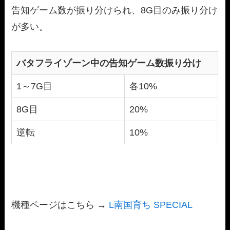
告知ゲーム数が振り分けられ、8G目のみ振り分け
が多い。
バタフライゾーン中の告知ゲーム数振り分け
1～7G目
各10%
8G目
20%
逆転
10%
機種ページはこちら →
L南国育ち SPECIAL