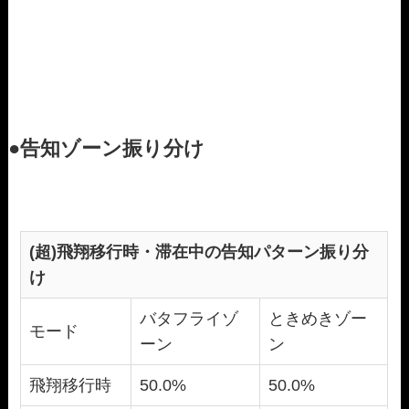
●告知ゾーン振り分け
(超)飛翔移行時・滞在中の告知パターン振り分
け
バタフライゾ
ときめきゾー
モード
ーン
ン
飛翔移行時
50.0%
50.0%