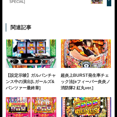
SPECIAL]
関連記事
【設定示唆】ガルパンチャ
超炎上BURST発生率チェ
ンス中の演出[Lガールズ&
ック法[eフィーバー炎炎ノ
パンツァー最終章]
消防隊2 紅丸ver.]