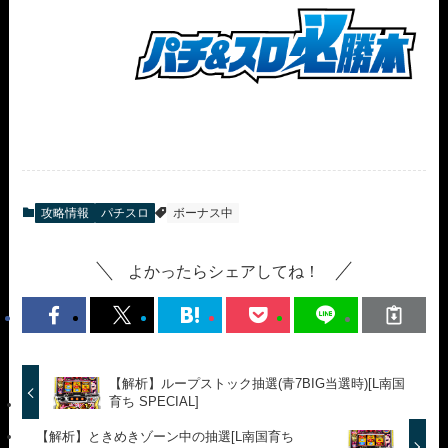
攻略情報
パチスロ
ボーナス中
よかったらシェアしてね！
【解析】ループストック抽選(青7BIG当選時)[L南国
育ち SPECIAL]
【解析】ときめきゾーン中の抽選[L南国育ち