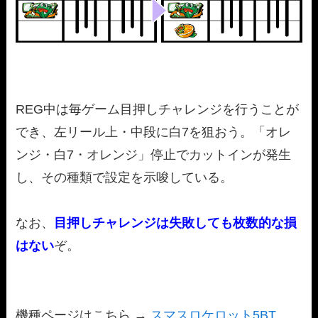
REG中は毎ゲーム目押しチャレンジを行うことが
でき、左リール上・中段に白7を狙おう。「オレ
ンジ・白7・オレンジ」停止でカットインが発生
し、その種類で設定を示唆している。
なお、
目押しチャレンジは失敗しても枚数的な損
はない
ぞ。
機種ページはこちら →
スマスロケロット5BT