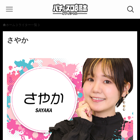
ホーム
ライター一覧
さやか