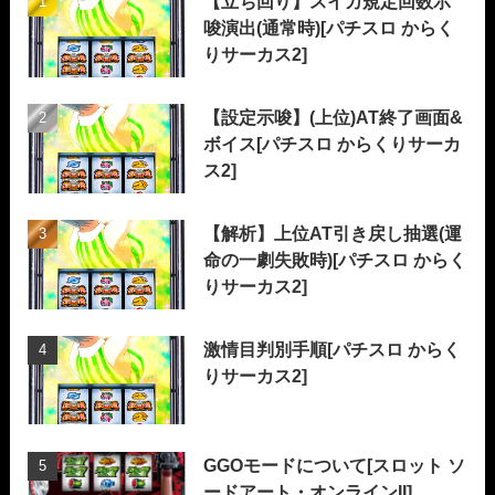
【立ち回り】スイカ規定回数示
唆演出(通常時)[パチスロ からく
りサーカス2]
【設定示唆】(上位)AT終了画面&
ボイス[パチスロ からくりサーカ
ス2]
【解析】上位AT引き戻し抽選(運
命の一劇失敗時)[パチスロ からく
りサーカス2]
激情目判別手順[パチスロ からく
りサーカス2]
GGOモードについて[スロット ソ
ードアート・オンラインII]