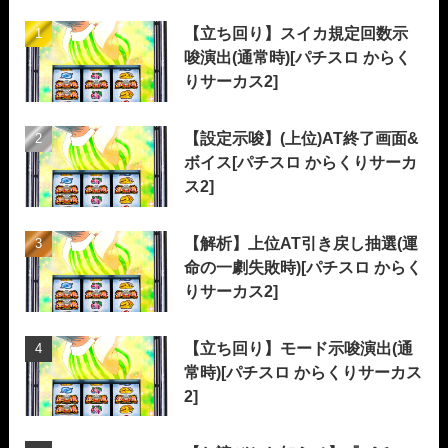
【立ち回り】スイカ規定回数示
唆演出(通常時)[パチスロ からく
りサーカス2]
【設定示唆】(上位)AT終了画面&
ボイス[パチスロ からくりサーカ
ス2]
【解析】上位AT引き戻し抽選(運
命の一劇失敗時)[パチスロ からく
りサーカス2]
【立ち回り】モード示唆演出(通
常時)[パチスロ からくりサーカス
2]