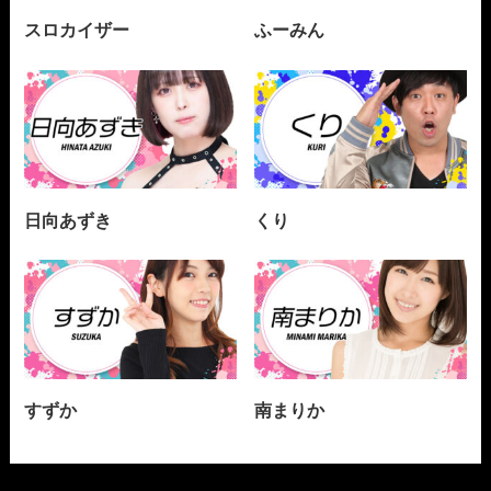
スロカイザー
ふーみん
日向あずき
くり
すずか
南まりか