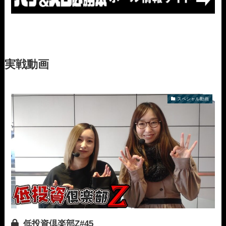
実戦動画
スペシャル動画
低投資倶楽部Z#45