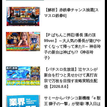
【解析】赤鉄拳チャンス抽選[ス
マスロ鉄拳6]
【P ぱちんこ押忍!番長 漢の頂
99ver.】～大人気の番長が遊びや
すくなって帰って来た!!～ 神谷玲
子の新台は神ぱち!?《神谷玲
子》
【パチスロ生放送】辻ヤスシが
新台を打つと見せかけて真打吉
宗で万枚を目指す攻略実戦生配
信【2026.8.6】
サミーからパチンコ新機種「e 獣
王 獅子の一撃」が登場! 導入日は