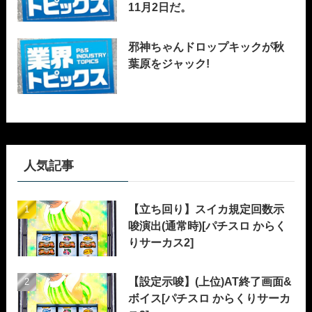
11月2日だ。
邪神ちゃんドロップキックが秋
葉原をジャック!
人気記事
【立ち回り】スイカ規定回数示
唆演出(通常時)[パチスロ からく
りサーカス2]
【設定示唆】(上位)AT終了画面&
ボイス[パチスロ からくりサーカ