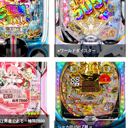
eワールドダイスター
は勇者である～極限7500
シャカRUSH Z超 jr