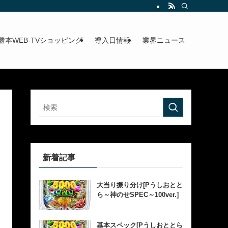
勝本WEB-TVショッピング
導入日情報
業界ニュース
新着記事
大当り振り分け[Pうしおとと
ら～神のせSPEC～100ver.]
基本スペック[Pうしおととら