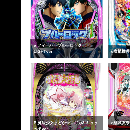
e フィーバーブルーロック
LIGHTver
e虚構推理
P 魔法少女まどか☆マギカ3 キュゥ
e結城友奈
べえver
～