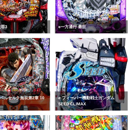
大罪3
e一方通行 最狂
ベルセルク無双第2章 10
e フィーバー機動戦士ガンダム
SEED CLIMAX