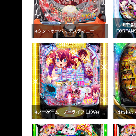
e／P中
eタクトオーパス デスティニー
FORFAN
eノーゲーム・ノーライフ 119Ver
はねもの 