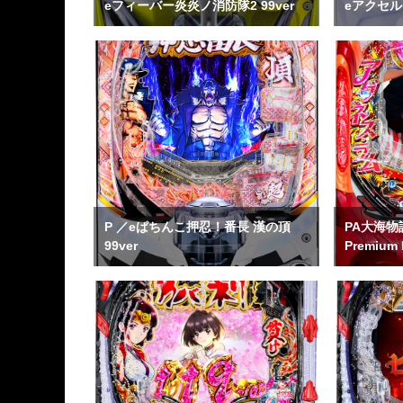
eフィーバー炎炎ノ消防隊2 99ver
eアクセ
P ／eぱちんこ押忍！番長 漢の頂
PA大海物
99ver
Premium 