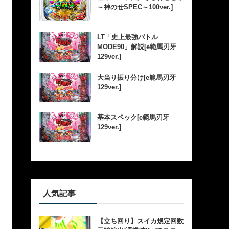
～神のせSPEC～100ver.]
LT「史上最強バトル
MODE90」解説[e範馬刃牙
129ver.]
大当り振り分け[e範馬刃牙
129ver.]
基本スペック[e範馬刃牙
129ver.]
人気記事
【立ち回り】スイカ規定回数