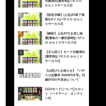
示唆演出(通常時)[パチスロ
からくりサーカス2]
【設定示唆】(上位)AT終了画
面&ボイス[パチスロ からく
りサーカス2]
【解析】上位AT引き戻し抽
選(運命の一劇失敗時)[パチス
ロ からくりサーカス2]
【立ち回り】モード示唆演出
(通常時)[パチスロ からくり
サーカス2]
【お詫びとお知らせ】『パチ
スロ必勝本 2026年9月号』付
録DVDの不具合について
GGOモードについて[スロッ
ト ソードアート・オンライ
ンII]