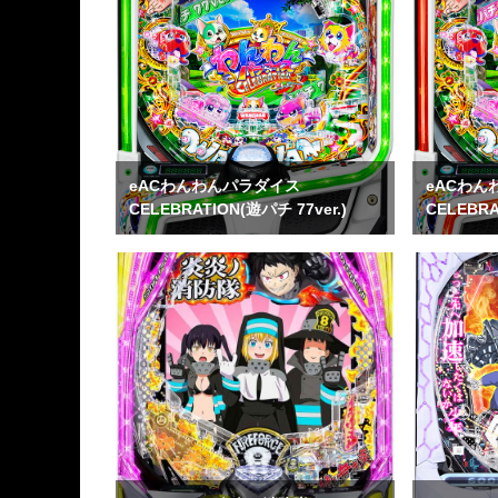
eACわんわんパラダイス
eACわん
CELEBRATION(遊パチ 77ver.)
CELEBRA