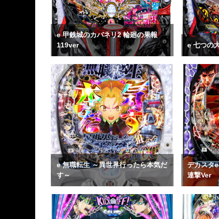
e 甲鉄城のカバネリ2 輪廻の果報
119ver
e 七つの
e 無職転生 ～異世界行ったら本気だ
デカスタe
す～
連撃Ver