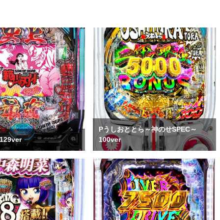
Pうしおととら～神のせSPEC～
29ver
100ver