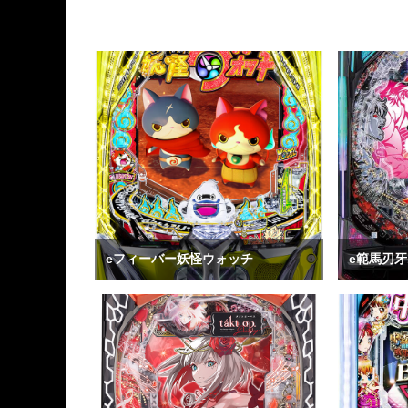
eフィーバー妖怪ウォッチ
e範馬刃牙1