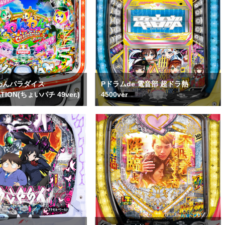
わんパラダイス
Pドラムde 電音部 超ドラ熱
TION(ちょいパチ 49ver.)
4500ver