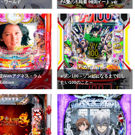
ル・ワールド
PA愛の不時着 99スイート ver
語Withアグネス・ラム
eゾン100～ゾンビになるまでにし
Edition
たい100のこと～