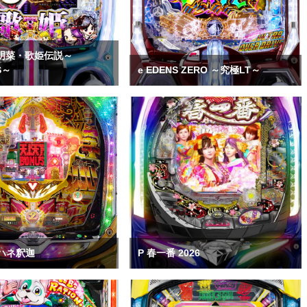
森明菜・歌姫伝説～
S～
e EDENS ZERO ～究極LT～
ハネ釈迦
P 春一番 2026