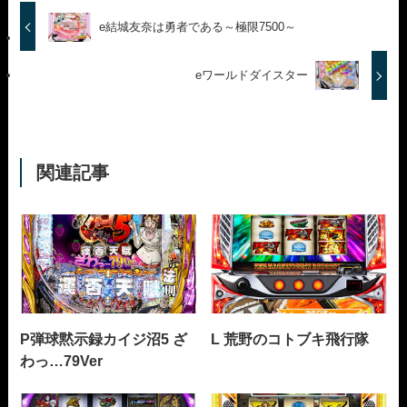
e結城友奈は勇者である～極限7500～
eワールドダイスター
関連記事
P弾球黙示録カイジ沼5 ざ
L 荒野のコトブキ飛行隊
わっ…79Ver