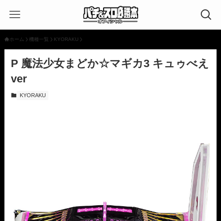
ホーム
機種一覧
KYORAKU
P 魔法少女まどか☆マギカ3 キュゥべえ
ver
KYORAKU