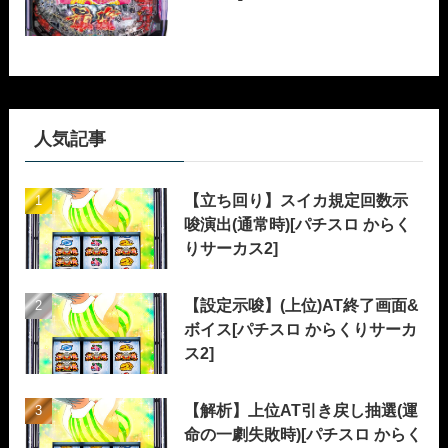
人気記事
【立ち回り】スイカ規定回数示
唆演出(通常時)[パチスロ からく
りサーカス2]
【設定示唆】(上位)AT終了画面&
ボイス[パチスロ からくりサーカ
ス2]
【解析】上位AT引き戻し抽選(運
命の一劇失敗時)[パチスロ からく