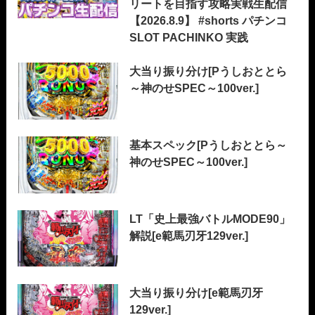
リートを目指す攻略実戦生配信
【2026.8.9】 #shorts パチンコ
SLOT PACHINKO 実践
大当り振り分け[Pうしおととら
～神のせSPEC～100ver.]
基本スペック[Pうしおととら～
神のせSPEC～100ver.]
LT「史上最強バトルMODE90」
解説[e範馬刃牙129ver.]
大当り振り分け[e範馬刃牙
129ver.]