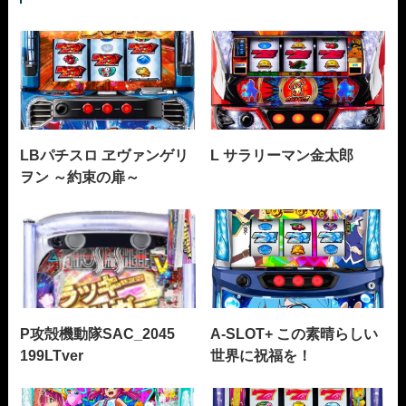
LBパチスロ ヱヴァンゲリ
L サラリーマン金太郎
ヲン ～約束の扉～
P攻殻機動隊SAC_2045
A-SLOT+ この素晴らしい
199LTver
世界に祝福を！