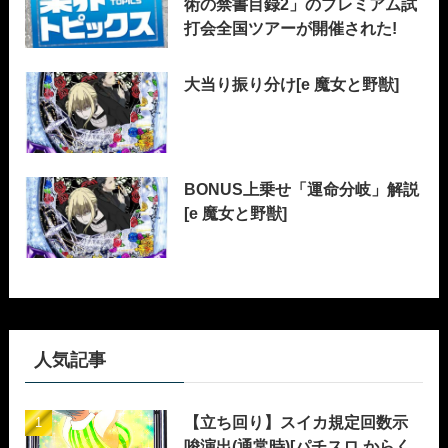
術の禁書目録2」のプレミアム試
打会全国ツアーが開催された!
大当り振り分け[e 魔女と野獣]
BONUS上乗せ「運命分岐」解説
[e 魔女と野獣]
人気記事
【立ち回り】スイカ規定回数示
唆演出(通常時)[パチスロ からく