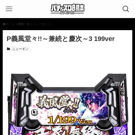
ホーム
機種一覧
ニューギン
P義風堂々!!～兼続と慶次～3 199ver
ニューギン