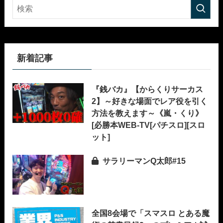
新着記事
『銭バカ』【からくりサーカス
2】～好きな場面でレア役を引く
方法を教えます～《嵐・くり》
[必勝本WEB-TV[パチスロ][スロ
ット]
サラリーマンQ太郎#15
全国8会場で「スマスロ とある魔