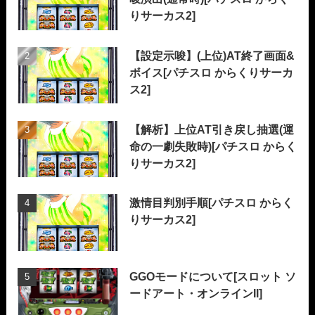
りサーカス2]
【設定示唆】(上位)AT終了画面&
ボイス[パチスロ からくりサーカ
ス2]
【解析】上位AT引き戻し抽選(運
命の一劇失敗時)[パチスロ からく
りサーカス2]
激情目判別手順[パチスロ からく
りサーカス2]
GGOモードについて[スロット ソ
ードアート・オンラインII]