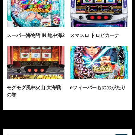
スーパー海物語 IN 地中海2
スマスロ トロピカーナ
モグモグ風林火山 大海戦
eフィーバーもののがたり
の巻