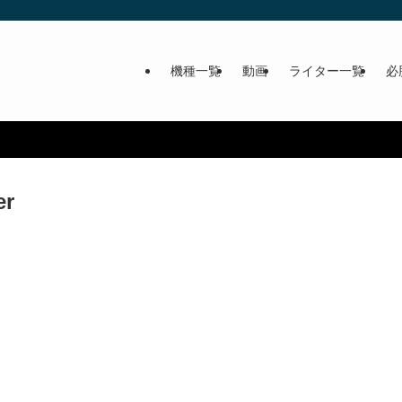
機種一覧
動画
ライター一覧
必
er