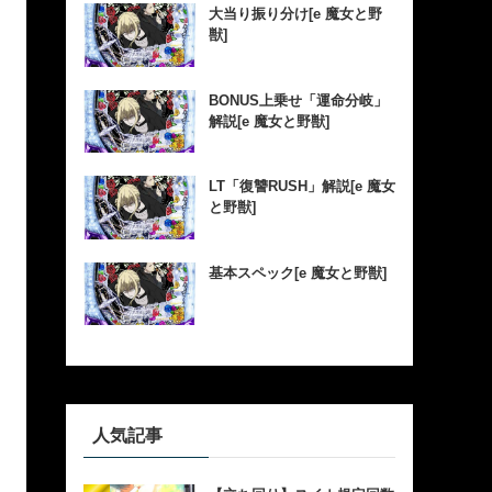
大当り振り分け[e 魔女と野
獣]
BONUS上乗せ「運命分岐」
解説[e 魔女と野獣]
LT「復讐RUSH」解説[e 魔女
と野獣]
基本スペック[e 魔女と野獣]
人気記事