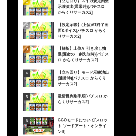
【立ち回り】スイカ規定回数
示唆演出(通常時)[パチスロ
からくりサーカス2]
【設定示唆】(上位)AT終了画
面&ボイス[パチスロ からく
りサーカス2]
【解析】上位AT引き戻し抽
選(運命の一劇失敗時)[パチス
ロ からくりサーカス2]
【立ち回り】モード示唆演出
(通常時)[パチスロ からくり
サーカス2]
激情目判別手順[パチスロ か
らくりサーカス2]
GGOモードについて[スロッ
ト ソードアート・オンライ
ンII]