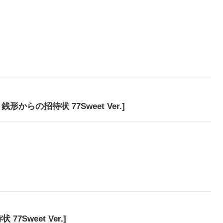
形からの招待状 77Sweet Ver.]
Sweet Ver.]