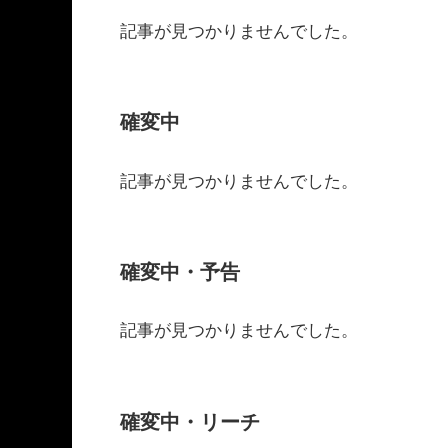
記事が見つかりませんでした。
確変中
記事が見つかりませんでした。
確変中・予告
記事が見つかりませんでした。
確変中・リーチ