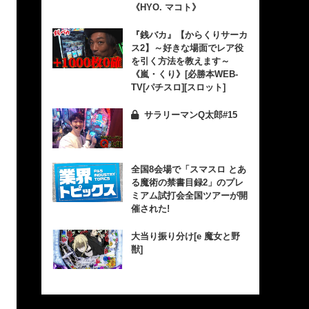
《HYO. マコト》
『銭バカ』【からくりサーカ
ス2】～好きな場面でレア役
を引く方法を教えます～
《嵐・くり》[必勝本WEB-
TV[パチスロ][スロット]
サラリーマンQ太郎#15
全国8会場で「スマスロ とあ
る魔術の禁書目録2」のプレ
ミアム試打会全国ツアーが開
催された!
大当り振り分け[e 魔女と野
獣]