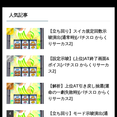
人気記事
【立ち回り】スイカ規定回数示
唆演出(通常時)[パチスロ からく
りサーカス2]
【設定示唆】(上位)AT終了画面&
ボイス[パチスロ からくりサーカ
ス2]
【解析】上位AT引き戻し抽選(運
命の一劇失敗時)[パチスロ からく
りサーカス2]
【立ち回り】モード示唆演出(通