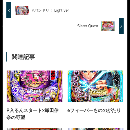
Pバンドリ！ Light ver
Sister Quest
関連記事
P入るんスタート×織田信
eフィーバーもののがたり
奈の野望