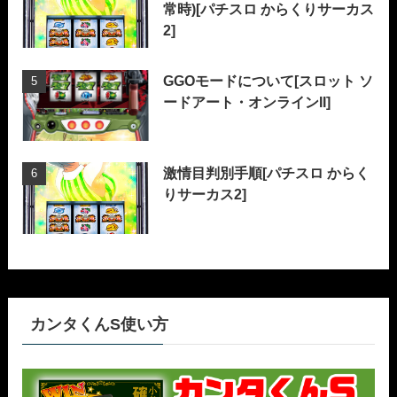
常時)[パチスロ からくりサーカス
2]
GGOモードについて[スロット ソ
ードアート・オンラインII]
激情目判別手順[パチスロ からく
りサーカス2]
カンタくんS使い方