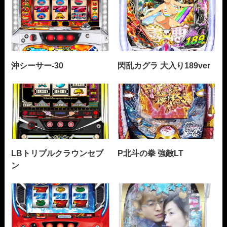
沖シーサー-30
閃乱カグラ 大入り189ver
LBトリプルクラウンセブ
P北斗の拳 強敵LT
ン