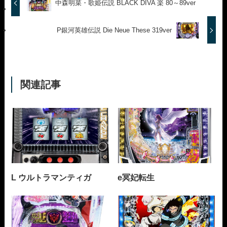
中森明菜・歌姫伝説 BLACK DIVA 楽 80～89ver
P銀河英雄伝説 Die Neue These 319ver
関連記事
L ウルトラマンティガ
e冥妃転生