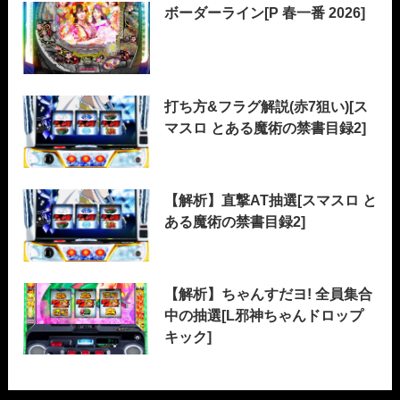
ボーダーライン[P 春一番 2026]
打ち方&フラグ解説(赤7狙い)[ス
マスロ とある魔術の禁書目録2]
【解析】直撃AT抽選[スマスロ と
ある魔術の禁書目録2]
【解析】ちゃんすだヨ! 全員集合
中の抽選[L邪神ちゃんドロップ
キック]