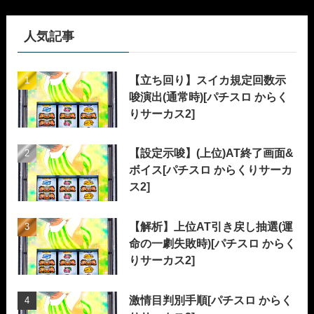
人気記事
【立ち回り】スイカ規定回数示
唆演出(通常時)[パチスロ からく
りサーカス2]
【設定示唆】(上位)AT終了画面&
ボイス[パチスロ からくりサーカ
ス2]
【解析】上位AT引き戻し抽選(運
命の一劇失敗時)[パチスロ からく
りサーカス2]
激情目判別手順[パチスロ からく