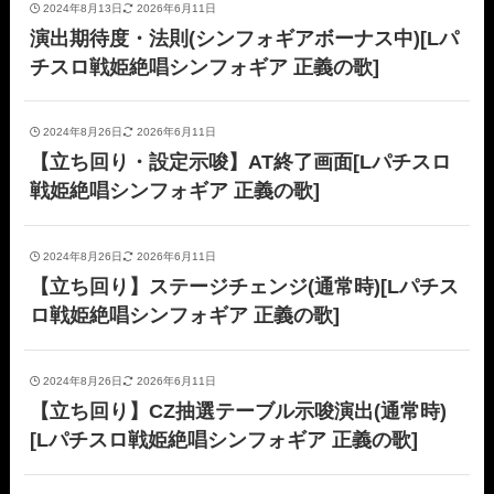
2024年8月13日
2026年6月11日
演出期待度・法則(シンフォギアボーナス中)[Lパ
チスロ戦姫絶唱シンフォギア 正義の歌]
2024年8月26日
2026年6月11日
【立ち回り・設定示唆】AT終了画面[Lパチスロ
戦姫絶唱シンフォギア 正義の歌]
2024年8月26日
2026年6月11日
【立ち回り】ステージチェンジ(通常時)[Lパチス
ロ戦姫絶唱シンフォギア 正義の歌]
2024年8月26日
2026年6月11日
【立ち回り】CZ抽選テーブル示唆演出(通常時)
[Lパチスロ戦姫絶唱シンフォギア 正義の歌]