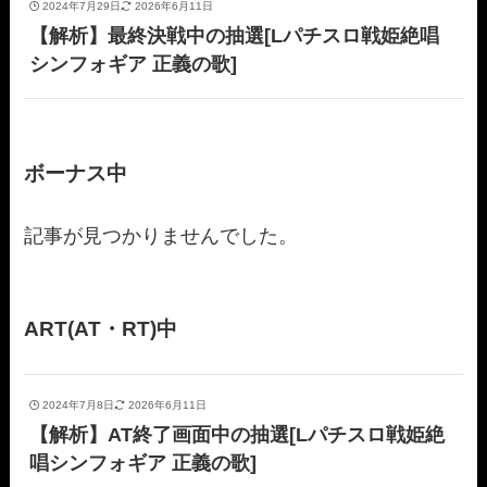
2024年7月29日
2026年6月11日
【解析】最終決戦中の抽選[Lパチスロ戦姫絶唱
シンフォギア 正義の歌]
ボーナス中
記事が見つかりませんでした。
ART(AT・RT)中
2024年7月8日
2026年6月11日
【解析】AT終了画面中の抽選[Lパチスロ戦姫絶
唱シンフォギア 正義の歌]