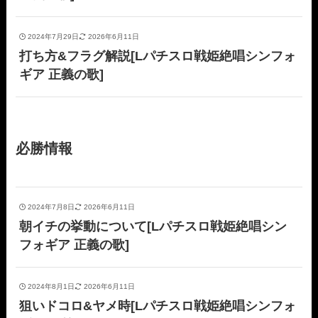
2024年7月29日
2026年6月11日
打ち方&フラグ解説[Lパチスロ戦姫絶唱シンフォ
ギア 正義の歌]
必勝情報
2024年7月8日
2026年6月11日
朝イチの挙動について[Lパチスロ戦姫絶唱シン
フォギア 正義の歌]
2024年8月1日
2026年6月11日
狙いドコロ&ヤメ時[Lパチスロ戦姫絶唱シンフォ