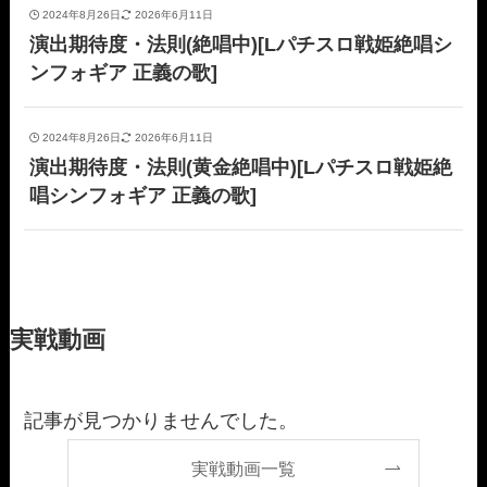
2024年8月26日
2026年6月11日
演出期待度・法則(絶唱中)[Lパチスロ戦姫絶唱シ
ンフォギア 正義の歌]
2024年8月26日
2026年6月11日
演出期待度・法則(黄金絶唱中)[Lパチスロ戦姫絶
唱シンフォギア 正義の歌]
実戦動画
記事が見つかりませんでした。
実戦動画一覧