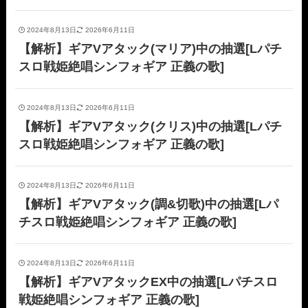
2024年8月13日
2026年6月11日
【解析】ギアVアタック(マリア)中の抽選[Lパチ
スロ戦姫絶唱シンフォギア 正義の歌]
2024年8月13日
2026年6月11日
【解析】ギアVアタック(クリス)中の抽選[Lパチ
スロ戦姫絶唱シンフォギア 正義の歌]
2024年8月13日
2026年6月11日
【解析】ギアVアタック(調&切歌)中の抽選[Lパ
チスロ戦姫絶唱シンフォギア 正義の歌]
2024年8月13日
2026年6月11日
【解析】ギアVアタックEX中の抽選[Lパチスロ
戦姫絶唱シンフォギア 正義の歌]