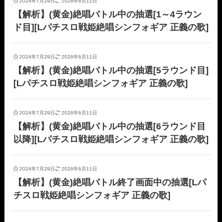
2024年7月29日
2026年6月11日
【解析】(黄金)絶唱バトル中の抽選[1～4ラウン
ド目][Lパチスロ戦姫絶唱シンフォギア 正義の歌]
2024年7月29日
2026年6月11日
【解析】(黄金)絶唱バトル中の抽選[5ラウンド目]
[Lパチスロ戦姫絶唱シンフォギア 正義の歌]
2024年7月29日
2026年6月11日
【解析】(黄金)絶唱バトル中の抽選[6ラウンド目
以降][Lパチスロ戦姫絶唱シンフォギア 正義の歌]
2024年7月29日
2026年6月11日
【解析】(黄金)絶唱バトル終了画面中の抽選[Lパ
チスロ戦姫絶唱シンフォギア 正義の歌]