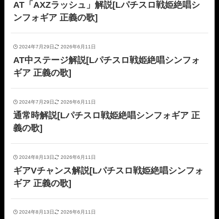
AT「AXZラッシュ」解説[Lパチスロ戦姫絶唱シ
ンフォギア 正義の歌]
2024年7月29日
2026年6月11日
AT中ステージ解説[Lパチスロ戦姫絶唱シンフォ
ギア 正義の歌]
2024年7月29日
2026年6月11日
通常時解説[Lパチスロ戦姫絶唱シンフォギア 正
義の歌]
2024年8月13日
2026年6月11日
ギアVチャンス解説[Lパチスロ戦姫絶唱シンフォ
ギア 正義の歌]
2024年8月13日
2026年6月11日