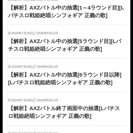
【解析】AXZバトル中の抽選[1～4ラウンド目][L
パチスロ戦姫絶唱シンフォギア 正義の歌]
2024年7月29日
2026年6月11日
【解析】AXZバトル中の抽選[5ラウンド目][Lパ
チスロ戦姫絶唱シンフォギア 正義の歌]
2024年7月29日
2026年6月11日
【解析】AXZバトル中の抽選[6ラウンド目以降]
[Lパチスロ戦姫絶唱シンフォギア 正義の歌]
2024年7月29日
2026年6月11日
【解析】AXZバトル終了画面中の抽選[Lパチス
ロ戦姫絶唱シンフォギア 正義の歌]