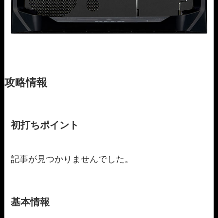
攻略情報
初打ちポイント
記事が見つかりませんでした。
基本情報