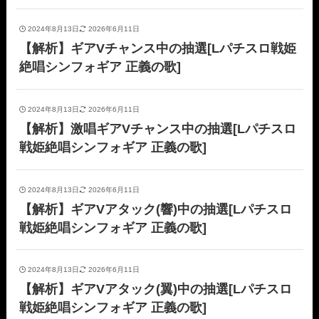
2024年8月13日
2026年6月11日
【解析】ギアVチャンス中の抽選[Lパチスロ戦姫
絶唱シンフォギア 正義の歌]
2024年8月13日
2026年6月11日
【解析】激唱ギアVチャンス中の抽選[Lパチスロ
戦姫絶唱シンフォギア 正義の歌]
2024年8月13日
2026年6月11日
【解析】ギアVアタック(響)中の抽選[Lパチスロ
戦姫絶唱シンフォギア 正義の歌]
2024年8月13日
2026年6月11日
【解析】ギアVアタック(翼)中の抽選[Lパチスロ
戦姫絶唱シンフォギア 正義の歌]