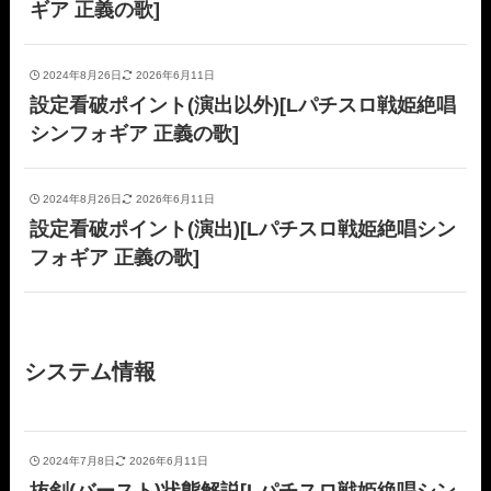
ギア 正義の歌]
2024年8月26日
2026年6月11日
設定看破ポイント(演出以外)[Lパチスロ戦姫絶唱
シンフォギア 正義の歌]
2024年8月26日
2026年6月11日
設定看破ポイント(演出)[Lパチスロ戦姫絶唱シン
フォギア 正義の歌]
システム情報
2024年7月8日
2026年6月11日