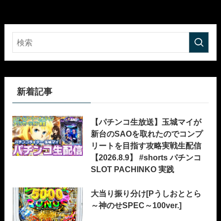
新着記事
【パチンコ生放送】玉城マイが
新台のSAOを取れたのでコンプ
リートを目指す攻略実戦生配信
【2026.8.9】 #shorts パチンコ
SLOT PACHINKO 実践
大当り振り分け[Pうしおととら
～神のせSPEC～100ver.]