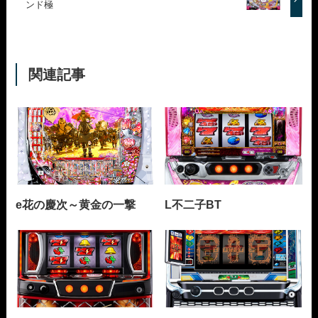
ンド極
関連記事
e花の慶次～黄金の一撃
L不二子BT