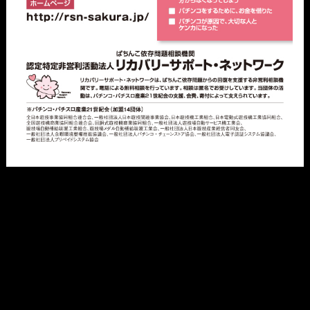
機種一覧
動画
ライター一覧
必勝本WEB-TVショッピング
導入日情報
業界ニュース
©
TATSUMI PUBLISHING CO.,LTD.