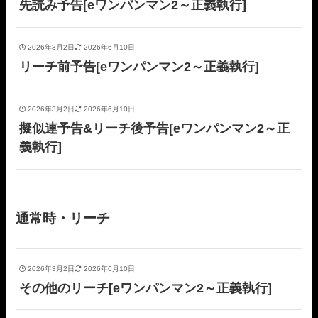
先読み予告[eワンパンマン2～正義執行]
2026年3月2日
2026年6月10日
リーチ前予告[eワンパンマン2～正義執行]
2026年3月2日
2026年6月10日
擬似連予告&リーチ後予告[eワンパンマン2～正
義執行]
通常時・リーチ
2026年3月2日
2026年6月10日
その他のリーチ[eワンパンマン2～正義執行]