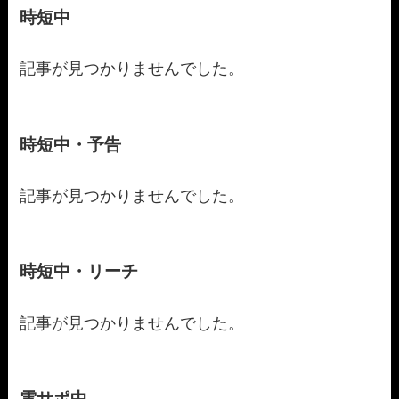
時短中
記事が見つかりませんでした。
時短中・予告
記事が見つかりませんでした。
時短中・リーチ
記事が見つかりませんでした。
電サポ中