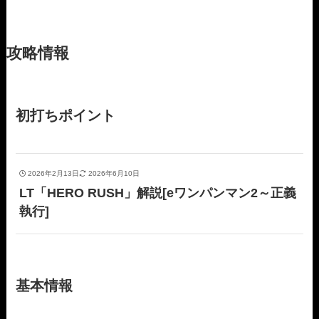
攻略情報
初打ちポイント
2026年2月13日
2026年6月10日
LT「HERO RUSH」解説[eワンパンマン2～正義
執行]
基本情報