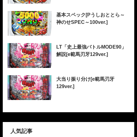
基本スペック[Pうしおととら～
神のせSPEC～100ver.]
LT「史上最強バトルMODE90」
解説[e範馬刃牙129ver.]
大当り振り分け[e範馬刃牙
129ver.]
人気記事