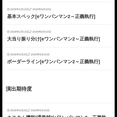
2026年2月13日
2026年6月10日
基本スペック[eワンパンマン2～正義執行]
2026年2月13日
2026年6月10日
大当り振り分け[eワンパンマン2～正義執行]
2026年3月2日
2026年6月10日
ボーダーライン[eワンパンマン2～正義執行]
演出期待度
2026年3月2日
2026年6月10日