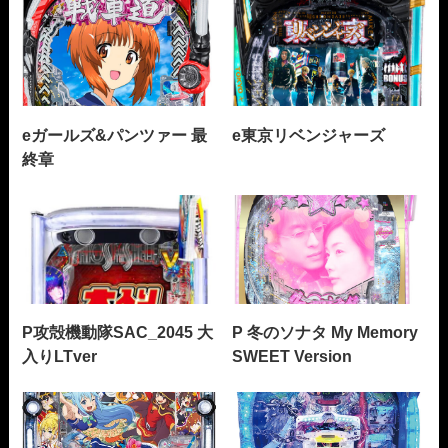
eガールズ&パンツァー 最
e東京リベンジャーズ
終章
P攻殻機動隊SAC_2045 大
P 冬のソナタ My Memory
入りLTver
SWEET Version