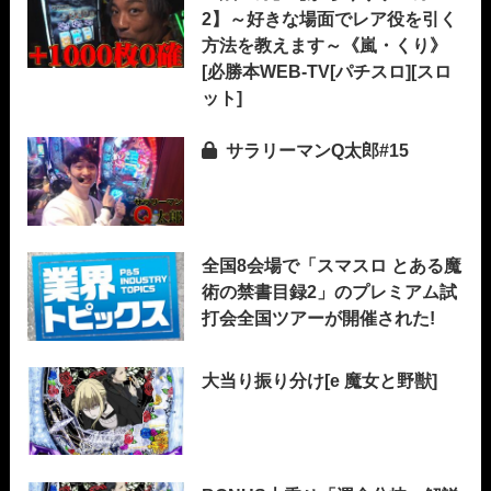
2】～好きな場面でレア役を引く
方法を教えます～《嵐・くり》
[必勝本WEB-TV[パチスロ][スロ
ット]
サラリーマンQ太郎#15
全国8会場で「スマスロ とある魔
術の禁書目録2」のプレミアム試
打会全国ツアーが開催された!
大当り振り分け[e 魔女と野獣]