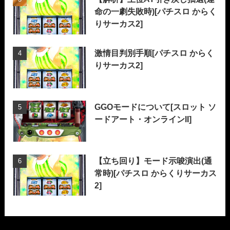
命の一劇失敗時)[パチスロ からく
りサーカス2]
激情目判別手順[パチスロ からく
りサーカス2]
GGOモードについて[スロット ソ
ードアート・オンラインII]
【立ち回り】モード示唆演出(通
常時)[パチスロ からくりサーカス
2]