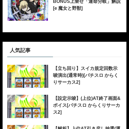
BONUS上乗せ「運命分岐」解説
[e 魔女と野獣]
人気記事
【立ち回り】スイカ規定回数示
唆演出(通常時)[パチスロ からく
りサーカス2]
【設定示唆】(上位)AT終了画面&
ボイス[パチスロ からくりサーカ
ス2]
【解析】上位AT引き戻し抽選(運