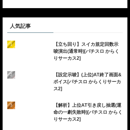
人気記事
【立ち回り】スイカ規定回数示
唆演出(通常時)[パチスロ からく
りサーカス2]
【設定示唆】(上位)AT終了画面&
ボイス[パチスロ からくりサーカ
ス2]
【解析】上位AT引き戻し抽選(運
命の一劇失敗時)[パチスロ からく
りサーカス2]