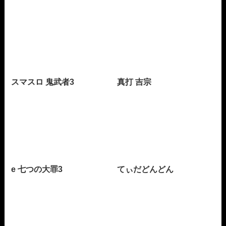
スマスロ 鬼武者3
真打 吉宗
e 七つの大罪3
てぃだどんどん