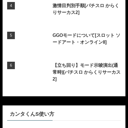
激情目判別手順[パチスロ からく
りサーカス2]
GGOモードについて[スロット ソ
ードアート・オンラインII]
【立ち回り】モード示唆演出(通
常時)[パチスロ からくりサーカス
2]
カンタくんS使い方