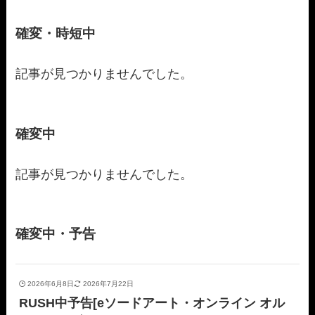
確変・時短中
記事が見つかりませんでした。
確変中
記事が見つかりませんでした。
確変中・予告
2026年6月8日
2026年7月22日
RUSH中予告[eソードアート・オンライン オル