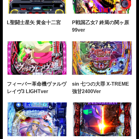
L聖闘士星矢 黄金十二宮
P戦国乙女7 終焉の関ヶ原
99ver
フィーバー革命機ヴァルヴ
sin 七つの大罪 X-TREME
レイヴ3 LIGHTver
強甘2400Ver