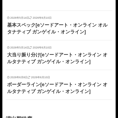
2026年5月14日
2026年6月10日
基本スペック[eソードアート・オンライン オル
タナティブ ガンゲイル・オンライン]
2026年5月14日
2026年6月10日
大当り振り分け[eソードアート・オンライン オ
ルタナティブ ガンゲイル・オンライン]
2026年6月8日
2026年6月10日
ボーダーライン[eソードアート・オンライン オ
ルタナティブ ガンゲイル・オンライン]