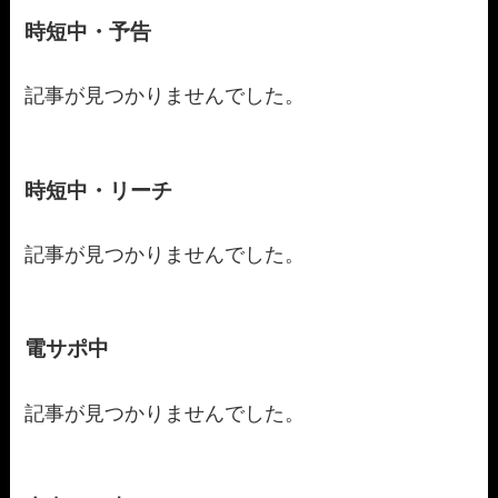
時短中・予告
記事が見つかりませんでした。
時短中・リーチ
記事が見つかりませんでした。
電サポ中
記事が見つかりませんでした。