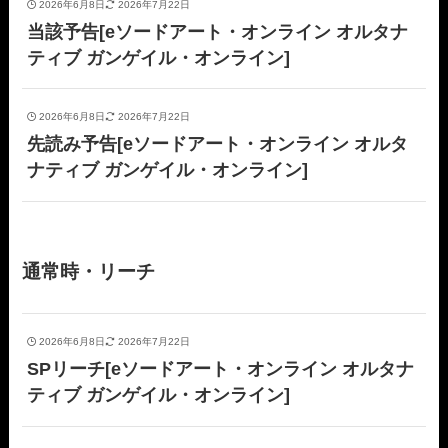
2026年6月8日
2026年7月22日
当該予告[eソードアート・オンライン オルタナ
ティブ ガンゲイル・オンライン]
2026年6月8日
2026年7月22日
先読み予告[eソードアート・オンライン オルタ
ナティブ ガンゲイル・オンライン]
通常時・リーチ
2026年6月8日
2026年7月22日
SPリーチ[eソードアート・オンライン オルタナ
ティブ ガンゲイル・オンライン]