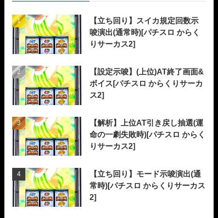
【立ち回り】スイカ規定回数示
唆演出(通常時)[パチスロ からく
りサーカス2]
【設定示唆】(上位)AT終了画面&
ボイス[パチスロ からくりサーカ
ス2]
【解析】上位AT引き戻し抽選(運
命の一劇失敗時)[パチスロ からく
りサーカス2]
【立ち回り】モード示唆演出(通
常時)[パチスロ からくりサーカス
2]