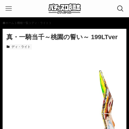
ホーム
機種一覧
ディ・ライト
真・一騎当千～桃園の誓い～ 199LTver
ディ・ライト