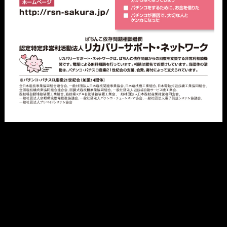
機種一覧
動画
ライター一覧
必勝本WEB-TVショッピング
導入日情報
業界ニュース
©
TATSUMI PUBLISHING CO.,LTD.