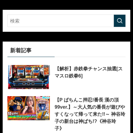
新着記事
【解析】赤鉄拳チャンス抽選[ス
マスロ鉄拳6]
【P ぱちんこ押忍!番長 漢の頂
99ver.】～大人気の番長が遊びや
すくなって帰って来た!!～ 神谷玲
子の新台は神ぱち!?《神谷玲
子》