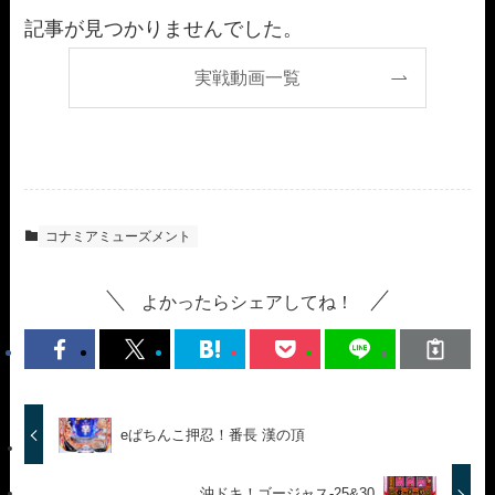
記事が見つかりませんでした。
実戦動画一覧
コナミアミューズメント
よかったらシェアしてね！
eぱちんこ押忍！番長 漢の頂
沖ドキ！ゴージャス-25&30