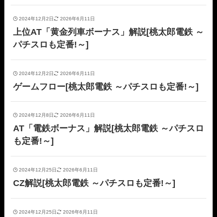
2024年12月2日
2026年6月11日
上位AT「黄金列車ボーナス」解説[桃太郎電鉄 ～
パチスロも定番!～]
2024年12月2日
2026年6月11日
ゲームフロー[桃太郎電鉄 ～パチスロも定番!～]
2024年12月8日
2026年6月11日
AT「電鉄ボーナス」解説[桃太郎電鉄 ～パチスロ
も定番!～]
2024年12月25日
2026年6月11日
CZ解説[桃太郎電鉄 ～パチスロも定番!～]
2024年12月25日
2026年6月11日