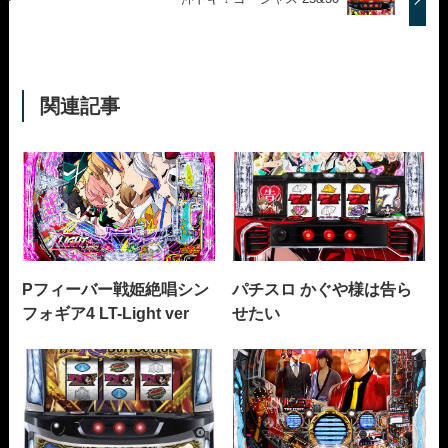
関連記事
Pフィーバー戦姫絶唱シン
パチスロ かぐや様は告ら
フォギア4 LT-Light ver
せたい