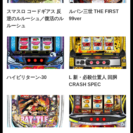
スマスロ コードギアス 反
ルパン三世 THE FIRST
逆のルルーシュ／復活のル
99ver
ルーシュ
ハイビリターン-30
L 新・必殺仕置人 回胴
CRASH SPEC