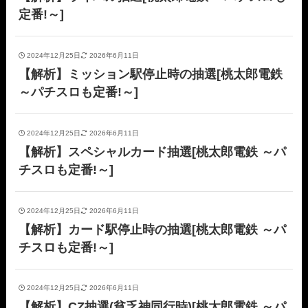
定番!～]
2024年12月25日
2026年6月11日
【解析】ミッション駅停止時の抽選[桃太郎電鉄
～パチスロも定番!～]
2024年12月25日
2026年6月11日
【解析】スペシャルカード抽選[桃太郎電鉄 ～パ
チスロも定番!～]
2024年12月25日
2026年6月11日
【解析】カード駅停止時の抽選[桃太郎電鉄 ～パ
チスロも定番!～]
2024年12月25日
2026年6月11日
【解析】CZ抽選(貧乏神同行時)[桃太郎電鉄 ～パ