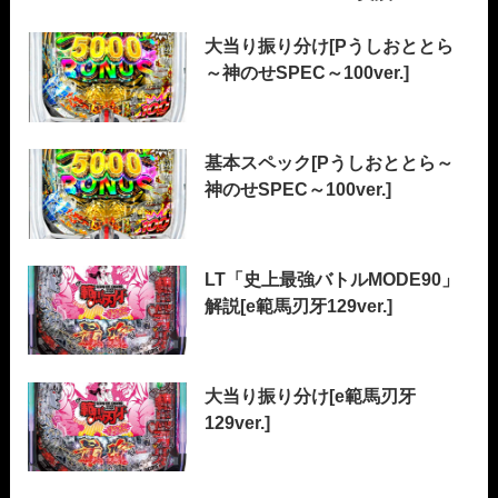
大当り振り分け[Pうしおととら
～神のせSPEC～100ver.]
基本スペック[Pうしおととら～
神のせSPEC～100ver.]
LT「史上最強バトルMODE90」
解説[e範馬刃牙129ver.]
大当り振り分け[e範馬刃牙
129ver.]