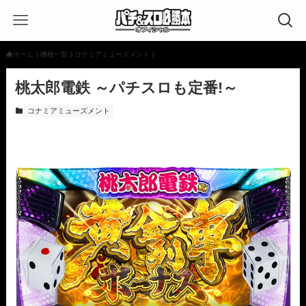
ホーム
機種一覧
コナミアミューズメント
桃太郎電鉄 ～パチスロも定番!～
コナミアミューズメント