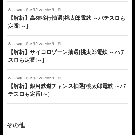
2024年12月25日
2026年6月11日
【解析】高確移行抽選[桃太郎電鉄 ～パチスロも
定番!～]
2024年12月25日
2026年6月11日
【解析】サイコロゾーン抽選[桃太郎電鉄 ～パチ
スロも定番!～]
2024年12月25日
2026年6月11日
【解析】銀河鉄道チャンス抽選[桃太郎電鉄 ～パ
チスロも定番!～]
その他