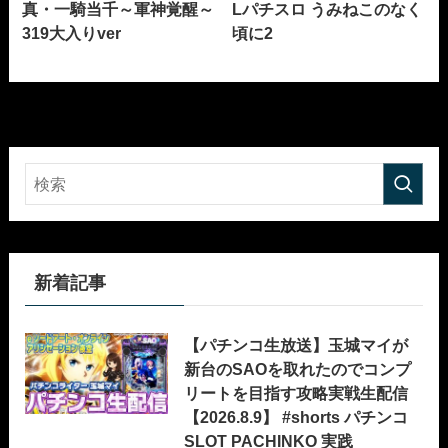
真・一騎当千～軍神覚醒～
Lパチスロ うみねこのなく
319大入りver
頃に2
新着記事
【パチンコ生放送】玉城マイが
新台のSAOを取れたのでコンプ
リートを目指す攻略実戦生配信
【2026.8.9】 #shorts パチンコ
SLOT PACHINKO 実践