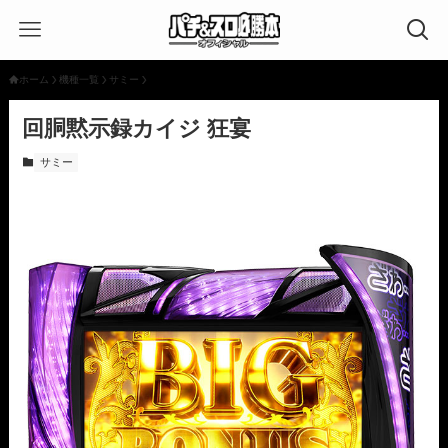
ホーム
機種一覧
サミー
回胴黙示録カイジ 狂宴
サミー