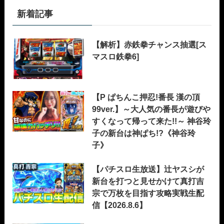
新着記事
【解析】赤鉄拳チャンス抽選[ス
マスロ鉄拳6]
【P ぱちんこ押忍!番長 漢の頂
99ver.】～大人気の番長が遊びや
すくなって帰って来た!!～ 神谷玲
子の新台は神ぱち!?《神谷玲
子》
【パチスロ生放送】辻ヤスシが
新台を打つと見せかけて真打吉
宗で万枚を目指す攻略実戦生配
信【2026.8.6】