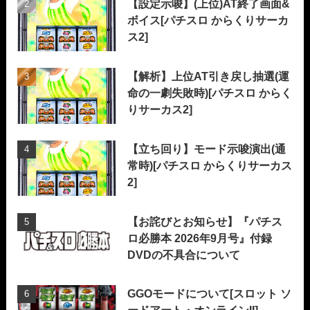
【設定示唆】(上位)AT終了画面&
ボイス[パチスロ からくりサーカ
ス2]
【解析】上位AT引き戻し抽選(運
命の一劇失敗時)[パチスロ からく
りサーカス2]
【立ち回り】モード示唆演出(通
常時)[パチスロ からくりサーカス
2]
【お詫びとお知らせ】『パチス
ロ必勝本 2026年9月号』付録
DVDの不具合について
GGOモードについて[スロット ソ