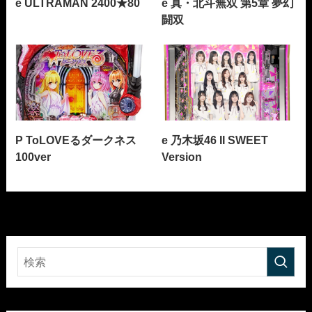
e ULTRAMAN 2400★80
e 真・北斗無双 第5章 夢幻
闘双
P ToLOVEるダークネス
e 乃木坂46 II SWEET
100ver
Version