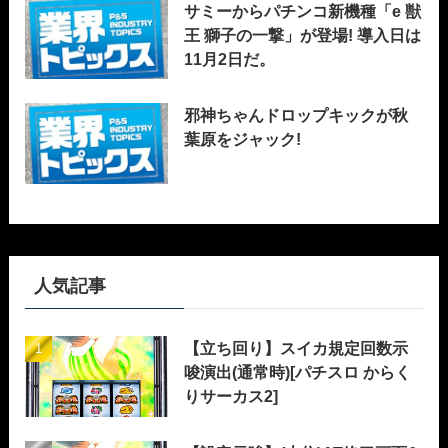
サミーからパチンコ新機種「e 獣
王 獅子の一撃」が登場! 導入日は
11月2日だ。
邪神ちゃんドロップキックが秋
葉原をジャック!
人気記事
【立ち回り】スイカ規定回数示
唆演出(通常時)[パチスロ からく
りサーカス2]